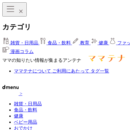
カテゴリ
雑貨・日用品
食品・飲料
教育
健康
ファ
漫画コラム
ママの知りたい情報が集まるアンテナ
ママテナについて
ご利用にあたって
タグ一覧
>
雑貨・日用品
食品・飲料
健康
ベビー用品
おでかけ