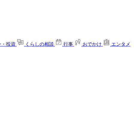
ー・投資
くらしの相談
行事
おでかけ
エンタメ