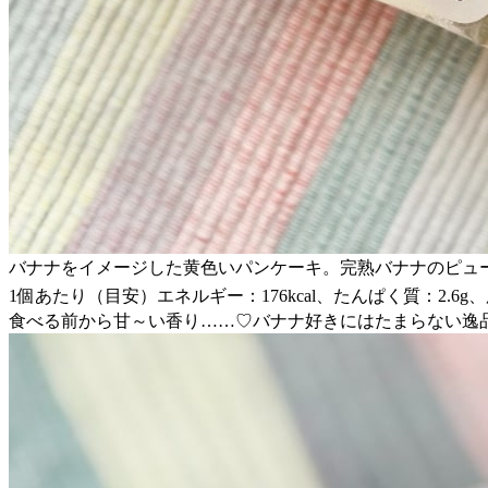
バナナをイメージした黄色いパンケーキ。完熟バナナのピュ
1個あたり（目安）エネルギー：176kcal、たんぱく質：2.6g、脂
食べる前から甘～い香り……♡バナナ好きにはたまらない逸