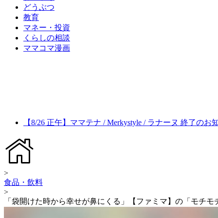
どうぶつ
教育
マネー・投資
くらしの相談
ママコマ漫画
【8/26 正午】ママテナ / Merkystyle / ラナーヌ 終了の
>
食品・飲料
>
「袋開けた時から幸せが鼻にくる」【ファミマ】の「モチモ