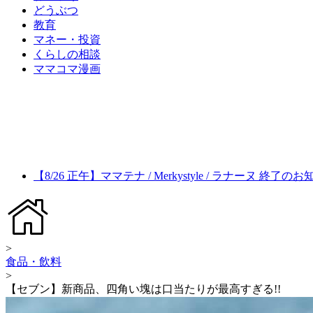
どうぶつ
教育
マネー・投資
くらしの相談
ママコマ漫画
【8/26 正午】ママテナ / Merkystyle / ラナーヌ 終了の
>
食品・飲料
>
【セブン】新商品、四角い塊は口当たりが最高すぎる!!