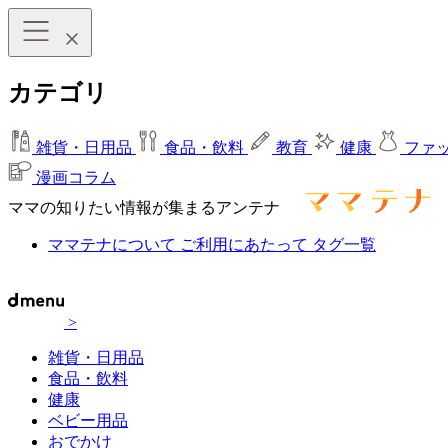
カテゴリ
雑貨・日用品
食品・飲料
教育
健康
ファ
漫画コラム
ママの知りたい情報が集まるアンテナ
ママテナについて
ご利用にあたって
タグ一覧
>
雑貨・日用品
食品・飲料
健康
ベビー用品
おでかけ