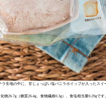
テラ生地の中に、甘じょっぱい塩バニラホイップが入ったスイ
化物26.7g（糖質26.4g、食物繊維0.3g）、食塩相当量0.29gです