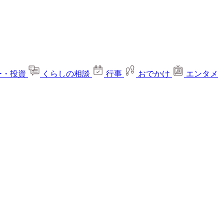
ー・投資
くらしの相談
行事
おでかけ
エンタメ