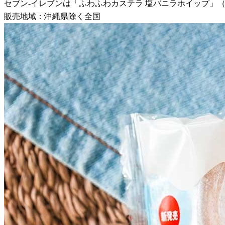
セブン-イレブンは「ふわふわカステラ 塩バニラホイップ」（税込
販売地域：沖縄県除く全国