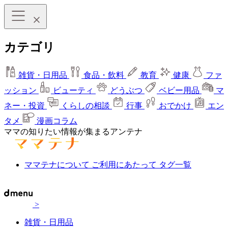
カテゴリ
雑貨・日用品
食品・飲料
教育
健康
ファ
ッション
ビューティ
どうぶつ
ベビー用品
マ
ネー・投資
くらしの相談
行事
おでかけ
エン
タメ
漫画コラム
ママの知りたい情報が集まるアンテナ
ママテナについて
ご利用にあたって
タグ一覧
>
雑貨・日用品