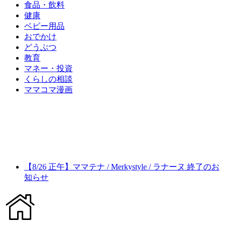
食品・飲料
健康
ベビー用品
おでかけ
どうぶつ
教育
マネー・投資
くらしの相談
ママコマ漫画
【8/26 正午】ママテナ / Merkystyle / ラナーヌ 終了のお
知らせ