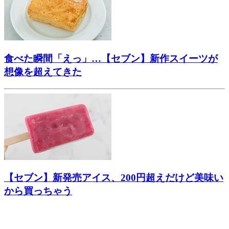
食べた瞬間「えっ」…【セブン】新作スイーツが
想像を超えてきた
【セブン】新発売アイス、200円超えだけど美味い
から買っちゃう