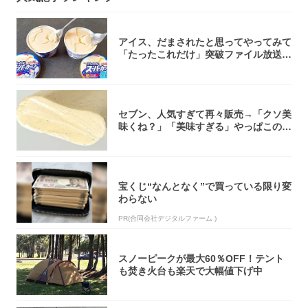
アイス、だまされたと思ってやってみて
「たったこれだけ」突破ファイル放送で
大注目！...
セブン、人気すぎて再々販売→「クソ美
味くね？」「美味すぎる」やっぱこのク
オリティ...
宝くじ“なんとなく”で買っている限り変
わらない
PR(合同会社デジタルファーム )
スノーピークが最大60％OFF！テント
も焚き火台も楽天で大幅値下げ中