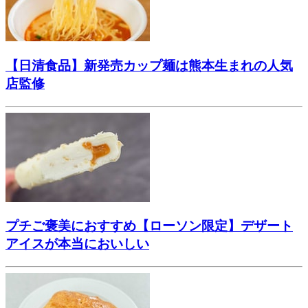
【日清食品】新発売カップ麺は熊本生まれの人気
店監修
プチご褒美におすすめ【ローソン限定】デザート
アイスが本当においしい