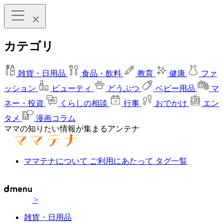
カテゴリ
雑貨・日用品
食品・飲料
教育
健康
ファ
ッション
ビューティ
どうぶつ
ベビー用品
マ
ネー・投資
くらしの相談
行事
おでかけ
エン
タメ
漫画コラム
ママの知りたい情報が集まるアンテナ
ママテナについて
ご利用にあたって
タグ一覧
>
雑貨・日用品