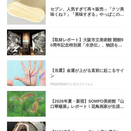
セブン、人気すぎて再々販売→「クソ美
味くね？」「美味すぎる」やっぱこのク
オリティ...
【取材レポート】大阪市立美術館 開館9
0周年記念特別展「水滸伝」、物語を知
らない...
【当選】金運が上がる直前に起こるサイ
ン
PR(合同会社デジタルファーム )
【2026年夏・新宿】SOMPO美術館『山
口華楊展』レポート！花鳥画家が生涯描
き...