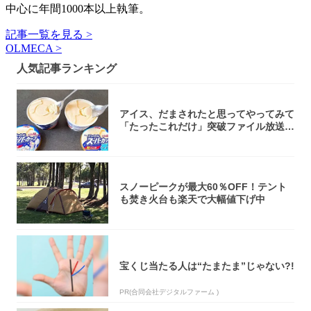
中心に年間1000本以上執筆。
記事一覧を見る >
OLMECA >
人気記事ランキング
アイス、だまされたと思ってやってみて
「たったこれだけ」突破ファイル放送で
大注目！...
スノーピークが最大60％OFF！テント
も焚き火台も楽天で大幅値下げ中
宝くじ当たる人は“たまたま”じゃない?!
PR(合同会社デジタルファーム )