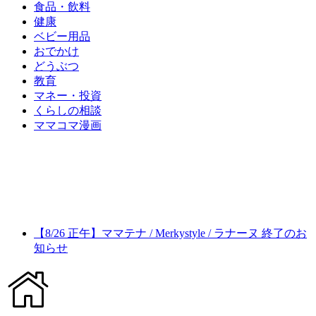
食品・飲料
健康
ベビー用品
おでかけ
どうぶつ
教育
マネー・投資
くらしの相談
ママコマ漫画
【8/26 正午】ママテナ / Merkystyle / ラナーヌ 終了のお
知らせ