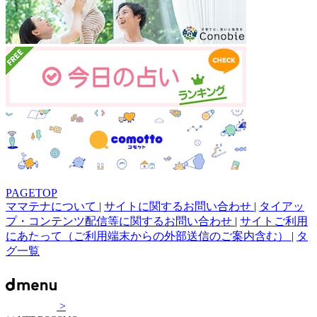
PAGETOP
ママテナについて
|
サイトに関するお問い合わせ
|
タイアッ
プ・コンテンツ配信等に関するお問い合わせ
|
サイトご利用
にあたって（ご利用端末からの外部送信のご案内含む）
|
タ
グ一覧
>