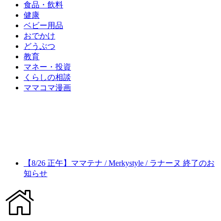
食品・飲料
健康
ベビー用品
おでかけ
どうぶつ
教育
マネー・投資
くらしの相談
ママコマ漫画
【8/26 正午】ママテナ / Merkystyle / ラナーヌ 終了のお
知らせ