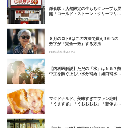
鎌倉駅：店舗限定の生もちクレープも展
開「コールド・ストーン・クリーマリ
ー」新店舗...
８月のロト6はこの方法で買え!!６つの
数字が『完全一致』する方法
PR(株式会社MURA)
【内科医解説】ただの「水」はＮＧ？熱
中症を防ぐ正しい水分補給｜経口補水
液・スポド...
マクドナルド、美味すぎてファン絶叫
「うますぎ」「うおおおお」「想像より
全然美味か...