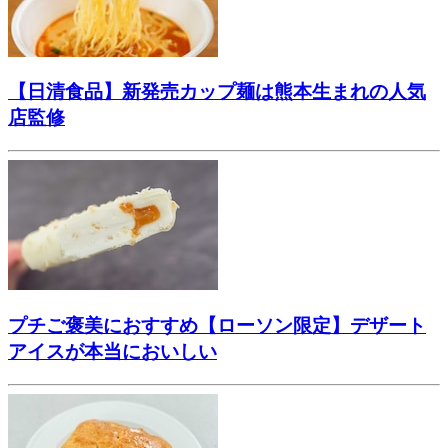
【日清食品】新発売カップ麺は熊本生まれの人気
店監修
プチご褒美におすすめ【ローソン限定】デザート
アイスが本当においしい