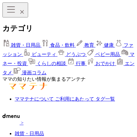
カテゴリ
雑貨・日用品
食品・飲料
教育
健康
ファ
ッション
ビューティ
どうぶつ
ベビー用品
マ
ネー・投資
くらしの相談
行事
おでかけ
エン
タメ
漫画コラム
ママの知りたい情報が集まるアンテナ
ママテナについて
ご利用にあたって
タグ一覧
>
雑貨・日用品