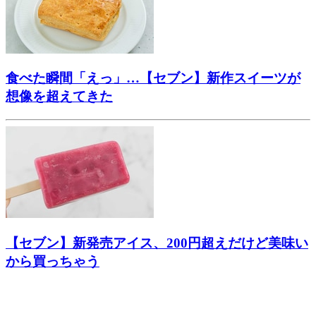
食べた瞬間「えっ」…【セブン】新作スイーツが
想像を超えてきた
【セブン】新発売アイス、200円超えだけど美味い
から買っちゃう