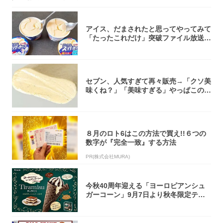
アイス、だまされたと思ってやってみて
「たったこれだけ」突破ファイル放送で
大注目！...
セブン、人気すぎて再々販売→「クソ美
味くね？」「美味すぎる」やっぱこのク
オリティ...
８月のロト6はこの方法で買え!!６つの
数字が『完全一致』する方法
PR(株式会社MURA)
今秋40周年迎える「ヨーロピアンシュ
ガーコーン」9月7日より秋冬限定ティ
ラミス味...