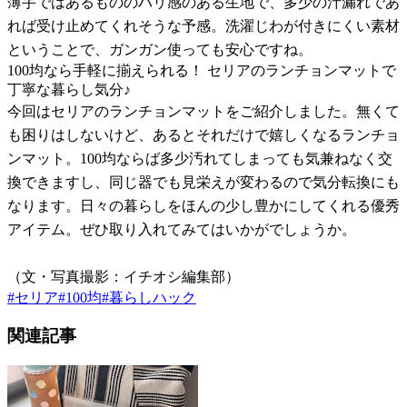
薄手ではあるもののハリ感のある生地で、多少の汁漏れであ
れば受け止めてくれそうな予感。洗濯じわが付きにくい素材
ということで、ガンガン使っても安心ですね。
100均なら手軽に揃えられる！ セリアのランチョンマットで
丁寧な暮らし気分♪
今回はセリアのランチョンマットをご紹介しました。無くて
も困りはしないけど、あるとそれだけで嬉しくなるランチョ
ンマット。100均ならば多少汚れてしまっても気兼ねなく交
換できますし、同じ器でも見栄えが変わるので気分転換にも
なります。日々の暮らしをほんの少し豊かにしてくれる優秀
アイテム。ぜひ取り入れてみてはいかがでしょうか。
（文・写真撮影：イチオシ編集部）
#
セリア
#
100均
#
暮らしハック
関連記事