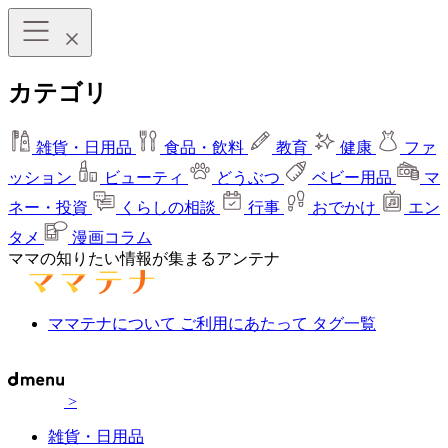
カテゴリ
雑貨・日用品
食品・飲料
教育
健康
ファ
ッション
ビューティ
どうぶつ
ベビー用品
マ
ネー・投資
くらしの相談
行事
おでかけ
エン
タメ
漫画コラム
ママの知りたい情報が集まるアンテナ
ママテナについて
ご利用にあたって
タグ一覧
>
雑貨・日用品