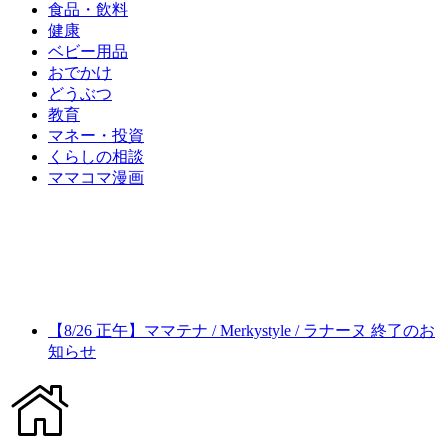
食品・飲料
健康
ベビー用品
おでかけ
どうぶつ
教育
マネー・投資
くらしの相談
ママコマ漫画
【8/26 正午】ママテナ / Merkystyle / ラナーヌ 終了のお
知らせ