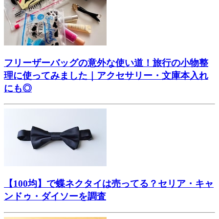
フリーザーバッグの意外な使い道！旅行の小物整
理に使ってみました｜アクセサリー・文庫本入れ
にも◎
【100均】で蝶ネクタイは売ってる？セリア・キャ
ンドゥ・ダイソーを調査