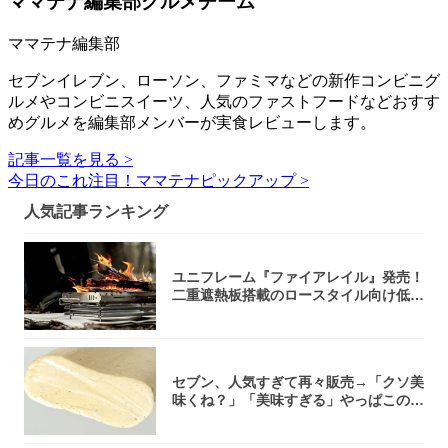
ママテナ編集部グルメチーム
ママテナ編集部
セブンイレブン、ローソン、ファミマなどの新作コンビニグ
ルメやコンビニスイーツ、人気のファストフードなどおすす
めグルメを編集部メンバーが実食レビューします。
記事一覧を見る >
今日のこれ注目！ママテナピックアップ >
人気記事ランキング
ユニフレーム『ファイアレイル』発売！
二重遮熱板搭載のロースタイル向け低型
焚き火台
セブン、人気すぎて再々販売→「クソ美
味くね？」「美味すぎる」やっぱこのク
オリティ...