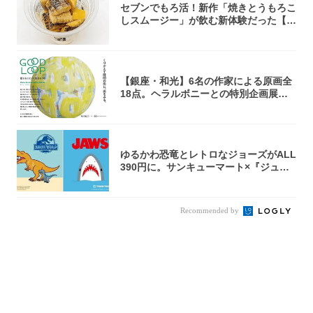
セブンでもろ活！新作「焼きとうもろこ
しスムージー」が飲む新体験だった【東
京の一部...
【銀座・和光】6名の作家による原画全
18点。ヘラルボニーとの特別企画展「G
OOD...
ゆるかわ恐竜とレトロなジョーズがALL
390円に。サンキューマート×『ジュラ
シッ...
Recommended by