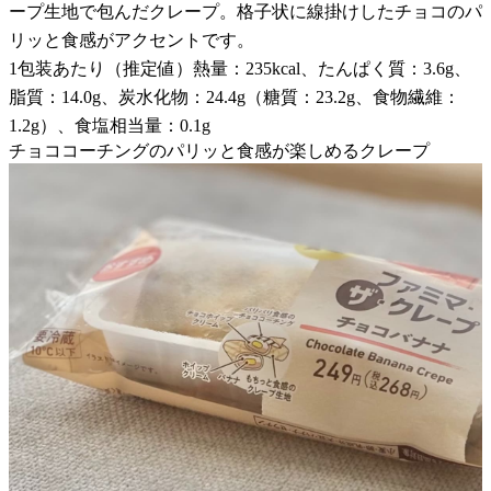
ープ生地で包んだクレープ。格子状に線掛けしたチョコのパ
リッと食感がアクセントです。
1包装あたり（推定値）熱量：235kcal、たんぱく質：3.6g、
脂質：14.0g、炭水化物：24.4g（糖質：23.2g、食物繊維：
1.2g）、食塩相当量：0.1g
チョココーチングのパリッと食感が楽しめるクレープ