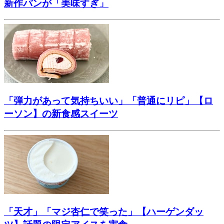
新作パンが「美味すぎ」
「弾力があって気持ちいい」「普通にリピ」【ロ
ーソン】の新食感スイーツ
「天才」「マジ杏仁で笑った」【ハーゲンダッ