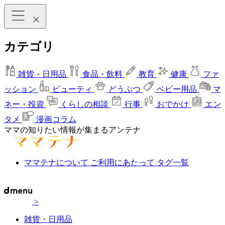
カテゴリ
雑貨・日用品
食品・飲料
教育
健康
ファ
ッション
ビューティ
どうぶつ
ベビー用品
マ
ネー・投資
くらしの相談
行事
おでかけ
エン
タメ
漫画コラム
ママの知りたい情報が集まるアンテナ
ママテナについて
ご利用にあたって
タグ一覧
>
雑貨・日用品