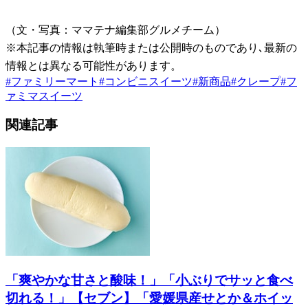
（文・写真：ママテナ編集部グルメチーム）
※本記事の情報は執筆時または公開時のものであり､最新の
情報とは異なる可能性があります。
#
ファミリーマート
#
コンビニスイーツ
#
新商品
#
クレープ
#
フ
ァミマスイーツ
関連記事
「爽やかな甘さと酸味！」「小ぶりでサッと食べ
切れる！」【セブン】「愛媛県産せとか＆ホイッ