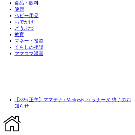
食品・飲料
健康
ベビー用品
おでかけ
どうぶつ
教育
マネー・投資
くらしの相談
ママコマ漫画
【8/26 正午】ママテナ / Merkystyle / ラナーヌ 終了のお
知らせ