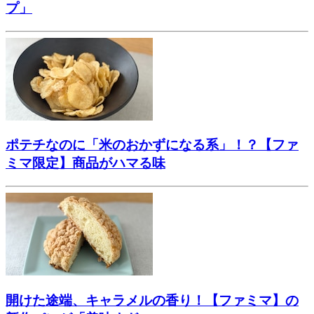
プ」
ポテチなのに「米のおかずになる系」！？【ファ
ミマ限定】商品がハマる味
開けた途端、キャラメルの香り！【ファミマ】の