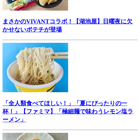
まさかのVIVANTコラボ！【湖池屋】日曜夜に欠
かせないポテチが登場
「全人類食べてほしい！」「夏にぴったりの一
杯！」【ファミマ】「極細麺で味わうレモン塩ラ
ーメン」