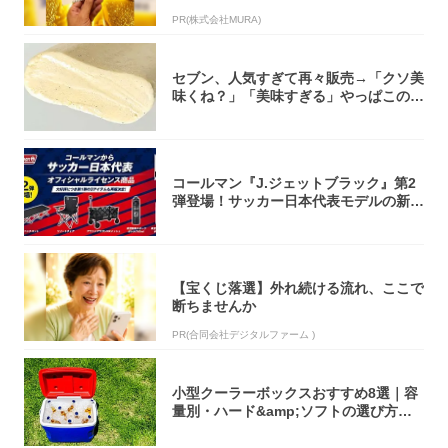
致」する方...
PR(株式会社MURA)
セブン、人気すぎて再々販売→「クソ美
味くね？」「美味すぎる」やっぱこのク
オリティ...
コールマン『J.ジェットブラック』第2
弾登場！サッカー日本代表モデルの新作
5アイ...
【宝くじ落選】外れ続ける流れ、ここで
断ちませんか
PR(合同会社デジタルファーム )
小型クーラーボックスおすすめ8選｜容
量別・ハード&amp;ソフトの選び方【2
02...