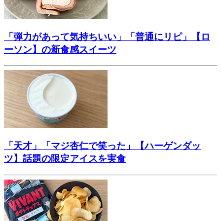
「弾力があって気持ちいい」「普通にリピ」【ロ
ーソン】の新食感スイーツ
「天才」「マジ杏仁で笑った」【ハーゲンダッ
ツ】話題の限定アイスを実食