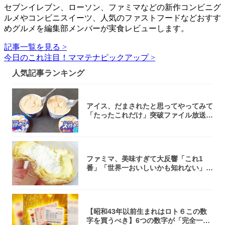
セブンイレブン、ローソン、ファミマなどの新作コンビニグ
ルメやコンビニスイーツ、人気のファストフードなどおすす
めグルメを編集部メンバーが実食レビューします。
記事一覧を見る >
今日のこれ注目！ママテナピックアップ >
人気記事ランキング
アイス、だまされたと思ってやってみて
「たったこれだけ」突破ファイル放送で
大注目！...
ファミマ、美味すぎて大反響「これ1
番」「世界一おいしいかも知れない」
「飲めそう」
【昭和43年以前生まれはロト６この数
字を買うべき】6つの数字が「完全一