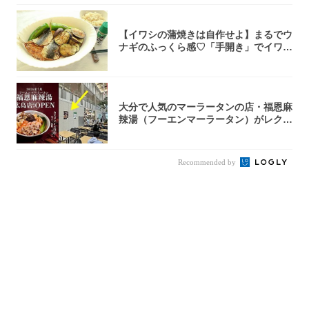
【イワシの蒲焼きは自作せよ】まるでウ
ナギのふっくら感♡「手開き」でイワシ
さばいて...
大分で人気のマーラータンの店・福恩麻
辣湯（フーエンマーラータン）がレクト
に広島初...
Recommended by