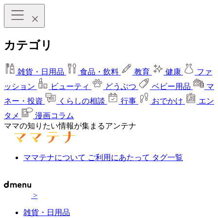
カテゴリ
雑貨・日用品
食品・飲料
教育
健康
ファ
ッション
ビューティ
どうぶつ
ベビー用品
マ
ネー・投資
くらしの相談
行事
おでかけ
エン
タメ
漫画コラム
ママの知りたい情報が集まるアンテナ
ママテナについて
ご利用にあたって
タグ一覧
>
雑貨・日用品