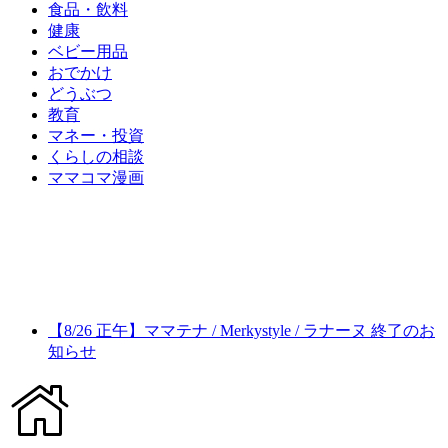
食品・飲料
健康
ベビー用品
おでかけ
どうぶつ
教育
マネー・投資
くらしの相談
ママコマ漫画
【8/26 正午】ママテナ / Merkystyle / ラナーヌ 終了のお
知らせ