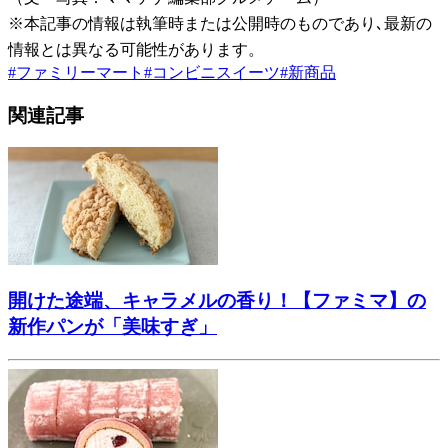
※本記事の情報は執筆時または公開時のものであり､最新の
情報とは異なる可能性があります。
#
ファミリーマート
#
コンビニスイーツ
#
新商品
関連記事
開けた途端、キャラメルの香り！【ファミマ】の
新作パンが「美味すぎ」