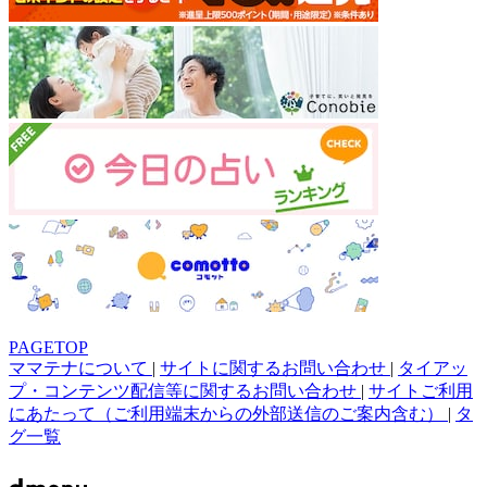
PAGETOP
ママテナについて
|
サイトに関するお問い合わせ
|
タイアッ
プ・コンテンツ配信等に関するお問い合わせ
|
サイトご利用
にあたって（ご利用端末からの外部送信のご案内含む）
|
タ
グ一覧