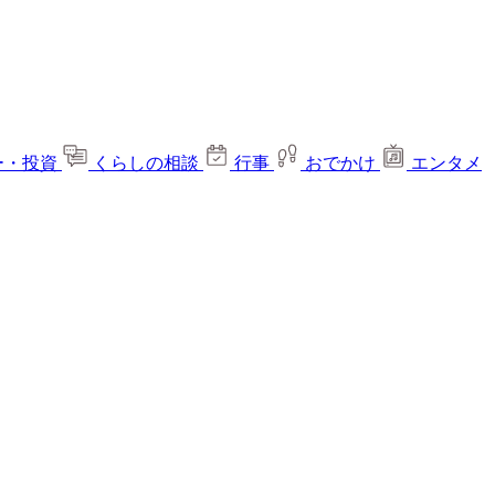
ー・投資
くらしの相談
行事
おでかけ
エンタメ