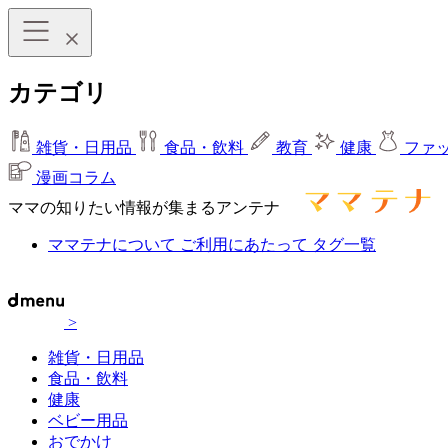
カテゴリ
雑貨・日用品
食品・飲料
教育
健康
ファ
漫画コラム
ママの知りたい情報が集まるアンテナ
ママテナについて
ご利用にあたって
タグ一覧
>
雑貨・日用品
食品・飲料
健康
ベビー用品
おでかけ