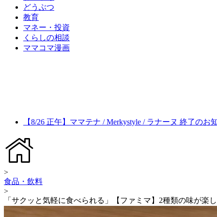
どうぶつ
教育
マネー・投資
くらしの相談
ママコマ漫画
【8/26 正午】ママテナ / Merkystyle / ラナーヌ 終了の
>
食品・飲料
>
「サクッと気軽に食べられる」【ファミマ】2種類の味が楽