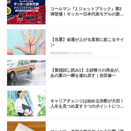
コールマン『J.ジェットブラック』第2
弾登場！サッカー日本代表モデルの新作
5アイ...
【当選】金運が上がる直前に起こるサイ
ン
PR(合同会社デジタルファーム )
【冒頭試し読み1】土砂降りの再会が、
あの夏の一瞬を連れ戻す｜吉田修一
キャリアチェンジは始める決断が大切！
人生を見つめ直す３つのポイントについ
て解説し...