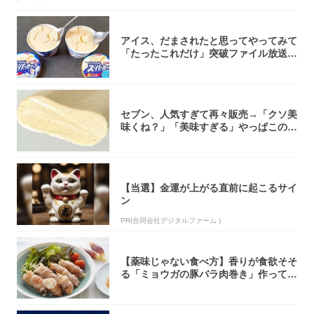
アイス、だまされたと思ってやってみて
「たったこれだけ」突破ファイル放送で
大注目！...
セブン、人気すぎて再々販売→「クソ美
味くね？」「美味すぎる」やっぱこのク
オリティ...
【当選】金運が上がる直前に起こるサイ
ン
PR(合同会社デジタルファーム )
【薬味じゃない食べ方】香りが食欲そそ
る「ミョウガの豚バラ肉巻き」作ってみ
た！辛み...