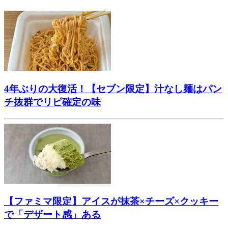
4年ぶりの大復活！【セブン限定】汁なし麺はパン
チ抜群でリピ確定の味
【ファミマ限定】アイスが抹茶×チーズ×クッキー
で「デザート感」ある