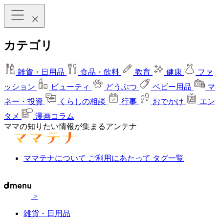
カテゴリ
雑貨・日用品
食品・飲料
教育
健康
ファ
ッション
ビューティ
どうぶつ
ベビー用品
マ
ネー・投資
くらしの相談
行事
おでかけ
エン
タメ
漫画コラム
ママの知りたい情報が集まるアンテナ
ママテナについて
ご利用にあたって
タグ一覧
>
雑貨・日用品