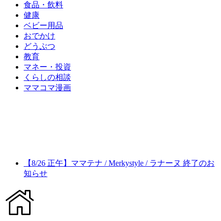
食品・飲料
健康
ベビー用品
おでかけ
どうぶつ
教育
マネー・投資
くらしの相談
ママコマ漫画
【8/26 正午】ママテナ / Merkystyle / ラナーヌ 終了のお
知らせ