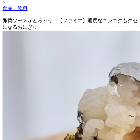
>
食品・飲料
>
卵黄ソースがとろ～り！【ファミマ】適度なニンニクもクセ
になるおにぎり