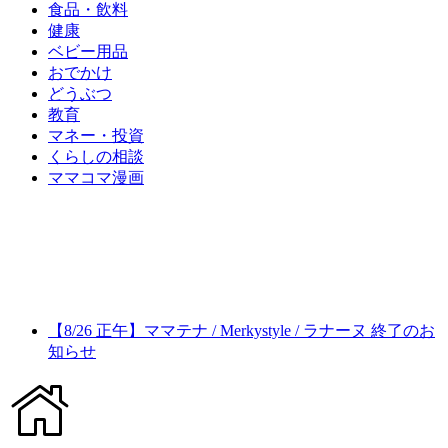
食品・飲料
健康
ベビー用品
おでかけ
どうぶつ
教育
マネー・投資
くらしの相談
ママコマ漫画
【8/26 正午】ママテナ / Merkystyle / ラナーヌ 終了のお
知らせ