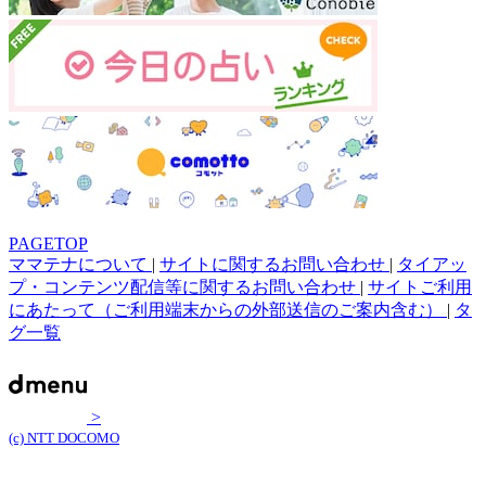
PAGETOP
ママテナについて
|
サイトに関するお問い合わせ
|
タイアッ
プ・コンテンツ配信等に関するお問い合わせ
|
サイトご利用
にあたって（ご利用端末からの外部送信のご案内含む）
|
タ
グ一覧
>
(c) NTT DOCOMO