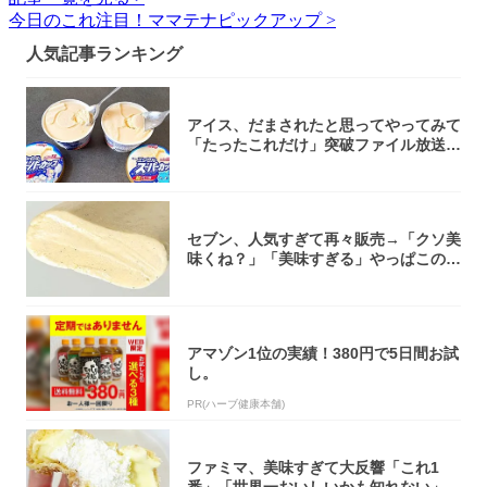
今日のこれ注目！ママテナピックアップ >
人気記事ランキング
アイス、だまされたと思ってやってみて
「たったこれだけ」突破ファイル放送で
大注目！...
セブン、人気すぎて再々販売→「クソ美
味くね？」「美味すぎる」やっぱこのク
オリティ...
アマゾン1位の実績！380円で5日間お試
し。
PR(ハーブ健康本舗)
ファミマ、美味すぎて大反響「これ1