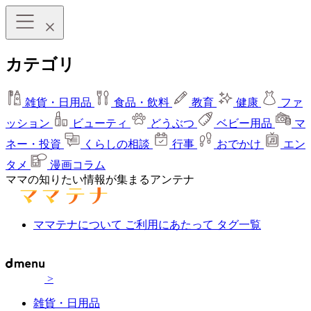
カテゴリ
雑貨・日用品
食品・飲料
教育
健康
ファ
ッション
ビューティ
どうぶつ
ベビー用品
マ
ネー・投資
くらしの相談
行事
おでかけ
エン
タメ
漫画コラム
ママの知りたい情報が集まるアンテナ
ママテナについて
ご利用にあたって
タグ一覧
>
雑貨・日用品