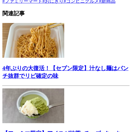
#
ファミリーマート
#
おにぎり
#
コンビニグルメ
#
新商品
関連記事
4年ぶりの大復活！【セブン限定】汁なし麺はパン
チ抜群でリピ確定の味