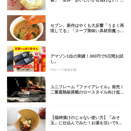
番」「世界一おいしいかも知れない」
「飲めそう」
セブン、新作はやくも大反響「うまく再
現してる」「スープ美味い具材邪魔って
くらい美...
アマゾン1位の実績！380円で5日間お試
し。
PR(ハーブ健康本舗)
ユニフレーム『ファイアレイル』発売！
二重遮熱板搭載のロースタイル向け低型
焚き火台
【福神漬けのじゃない使い方】「みそ
玉」に仕込んでみた！お湯を注いで30
秒で…朝の...