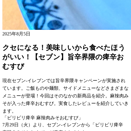
2025年8月5日
クセになる！美味しいから食べたほう
がいい！【セブン】旨辛界隈の痺辛お
むすび
現在セブン-イレブンでは旨辛界隈キャンペーンが実施され
ています。ご飯ものや麺類、サイドメニューなどさまざまな
メニューが登場！今回はそのなかの新商品を紹介。麻辣肉み
そが入った痺辛おむすび。実食したレビューを紹介していき
ます。
「ビリビリ痺辛 麻辣肉みそおむすび」
7月29日（火）より、セブン-イレブンから「ビリビリ痺辛