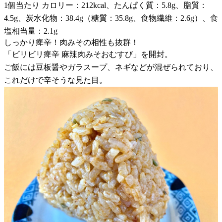
1個当たり カロリー：212kcal、たんぱく質：5.8g、脂質：
4.5g、炭水化物：38.4g（糖質：35.8g、食物繊維：2.6g）、食
塩相当量：2.1g
しっかり痺辛！肉みその相性も抜群！
「ビリビリ痺辛 麻辣肉みそおむすび」を開封。
ご飯には豆板醤やガラスープ、ネギなどが混ぜられており、
これだけで辛そうな見た目。