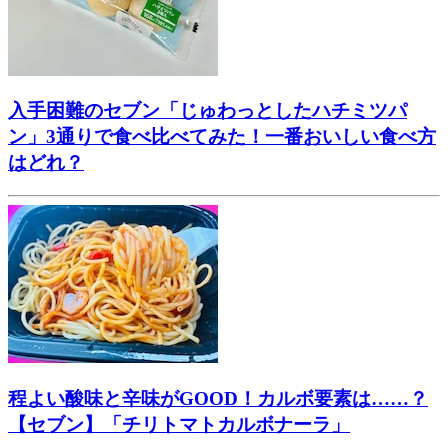
入手困難のセブン「じゅわっとしたハチミツパ
ン」3通りで食べ比べてみた！一番おいしい食べ方
はどれ？
程よい酸味と辛味がGOOD！カルボ要素は……？
【セブン】「チリトマトカルボナーラ」