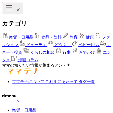
カテゴリ
雑貨・日用品
食品・飲料
教育
健康
ファ
ッション
ビューティ
どうぶつ
ベビー用品
マ
ネー・投資
くらしの相談
行事
おでかけ
エン
タメ
漫画コラム
ママの知りたい情報が集まるアンテナ
ママテナについて
ご利用にあたって
タグ一覧
>
雑貨・日用品