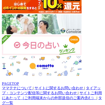
PAGETOP
ママテナについて
|
サイトに関するお問い合わせ
|
タイアッ
プ・コンテンツ配信等に関するお問い合わせ
|
サイトご利用
にあたって（ご利用端末からの外部送信のご案内含む）
|
タ
グ一覧