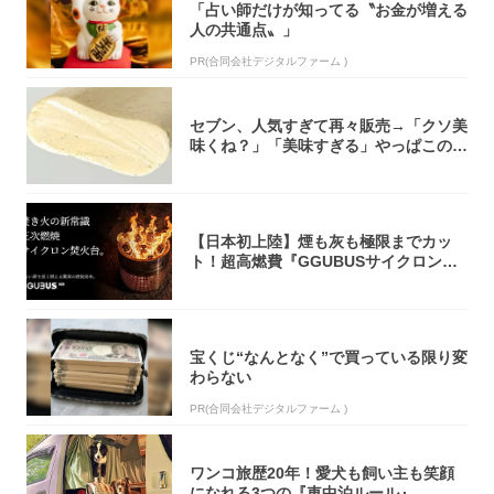
「占い師だけが知ってる〝お金が増える
人の共通点〟」
PR(合同会社デジタルファーム )
セブン、人気すぎて再々販売→「クソ美
味くね？」「美味すぎる」やっぱこのク
オリティ...
【日本初上陸】煙も灰も極限までカッ
ト！超高燃費『GGUBUSサイクロン焚
火台』が...
宝くじ“なんとなく”で買っている限り変
わらない
PR(合同会社デジタルファーム )
ワンコ旅歴20年！愛犬も飼い主も笑顔
になれる3つの『車中泊ルール』