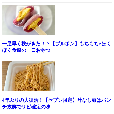
一足早く秋がきた！？【ブルボン】もちもち×ほく
ほく食感の一口おやつ
4年ぶりの大復活！【セブン限定】汁なし麺はパン
チ抜群でリピ確定の味