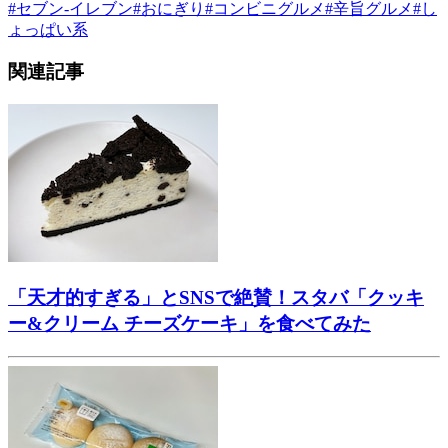
#
セブン-イレブン
#
おにぎり
#
コンビニグルメ
#
辛旨グルメ
#
し
ょっぱい系
関連記事
「天才的すぎる」とSNSで絶賛！スタバ「クッキ
ー&クリーム チーズケーキ」を食べてみた