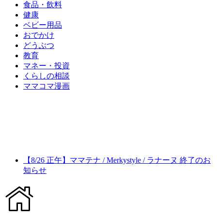
食品・飲料
健康
ベビー用品
おでかけ
どうぶつ
教育
マネー・投資
くらしの相談
ママコマ漫画
【8/26 正午】ママテナ / Merkystyle / ラナーヌ 終了のお
知らせ