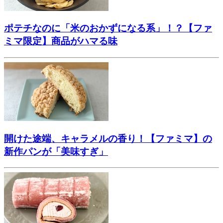
ポテチなのに「米のおかずになる系」！？【ファ
ミマ限定】商品がハマる味
開けた途端、キャラメルの香り！【ファミマ】の
新作パンが「美味すぎ」