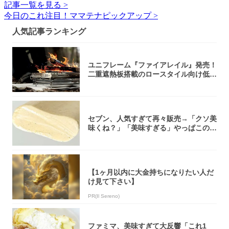
記事一覧を見る >
今日のこれ注目！ママテナピックアップ >
人気記事ランキング
ユニフレーム『ファイアレイル』発売！
二重遮熱板搭載のロースタイル向け低型
焚き火台
セブン、人気すぎて再々販売→「クソ美
味くね？」「美味すぎる」やっぱこのク
オリティ...
【1ヶ月以内に大金持ちになりたい人だ
け見て下さい】
PR(Il Sereno)
ファミマ、美味すぎて大反響「これ1