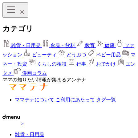
カテゴリ
雑貨・日用品
食品・飲料
教育
健康
ファ
ッション
ビューティ
どうぶつ
ベビー用品
マ
ネー・投資
くらしの相談
行事
おでかけ
エン
タメ
漫画コラム
ママの知りたい情報が集まるアンテナ
ママテナについて
ご利用にあたって
タグ一覧
>
雑貨・日用品