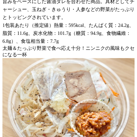
旨みをベースにした醤油ダレを合わせた商品。具材としてチ
ャーシュー、玉ねぎ・きゅうり・人参などの野菜がたっぷり
とトッピングされています。
1包装あたり（推定値）熱量：595kcal、たんぱく質：24.2g、
脂質：11.6g、炭水化物：101.7g（糖質：94.9g、食物繊維：
6.8g）、食塩相当量：7.7g
太麺＆たっぷり野菜で食べ応え十分！ニンニクの風味もクセ
になる一杯