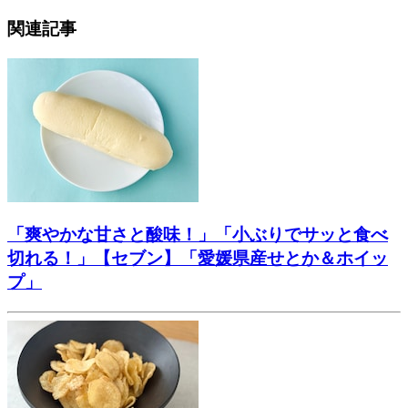
関連記事
「爽やかな甘さと酸味！」「小ぶりでサッと食べ
切れる！」【セブン】「愛媛県産せとか＆ホイッ
プ」