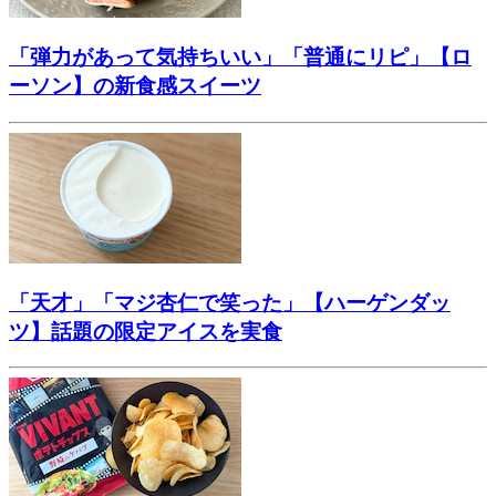
「弾力があって気持ちいい」「普通にリピ」【ロ
ーソン】の新食感スイーツ
「天才」「マジ杏仁で笑った」【ハーゲンダッ
ツ】話題の限定アイスを実食