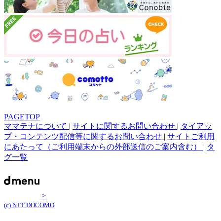
PAGETOP
ママテナについて
|
サイトに関するお問い合わせ
|
タイアッ
プ・コンテンツ配信等に関するお問い合わせ
|
サイトご利用
にあたって（ご利用端末からの外部送信のご案内含む）
|
タ
グ一覧
>
(c) NTT DOCOMO