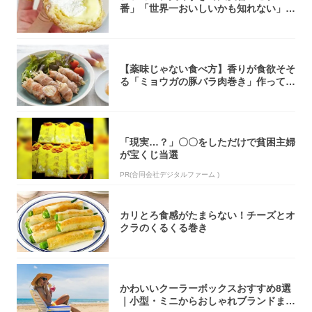
番」「世界一おいしいかも知れない」
「飲めそう」
【薬味じゃない食べ方】香りが食欲そそ
る「ミョウガの豚バラ肉巻き」作ってみ
た！辛み...
「現実…？」〇〇をしただけで貧困主婦
が宝くじ当選
PR(合同会社デジタルファーム )
カリとろ食感がたまらない！チーズとオ
クラのくるくる巻き
かわいいクーラーボックスおすすめ8選
｜小型・ミニからおしゃれブランドまで