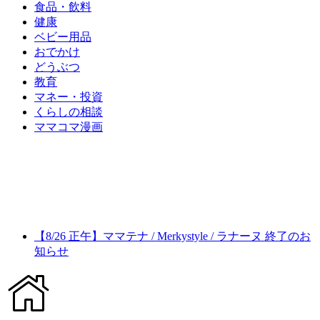
食品・飲料
健康
ベビー用品
おでかけ
どうぶつ
教育
マネー・投資
くらしの相談
ママコマ漫画
【8/26 正午】ママテナ / Merkystyle / ラナーヌ 終了のお
知らせ