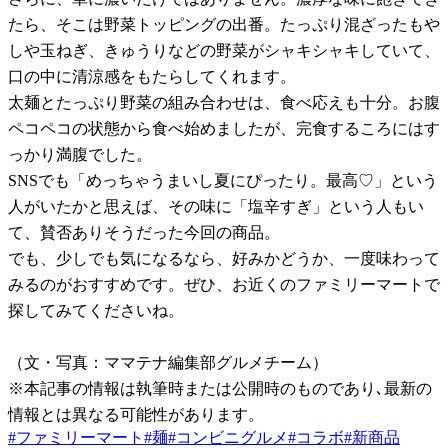
たら、そこは野菜トッピングの出番。たっぷり混ざったもや
しや玉ねぎ、きゅうりなどの野菜がシャキシャキしていて、
口の中に清涼感をもたらしてくれます。
太麺とたっぷり野菜の組み合わせは、食べ応えも十分。お腹
ペコペコの状態から食べ始めましたが、完食するころにはす
っかり満腹でした。
SNSでも「めっちゃうまいし夏にぴったり。最高♡」という
人がいたかと思えば、その味に「塩辛すぎ」という人もい
て、賛否ありそうだった今回の商品。
でも、少しでも気になるなら、好みかどうか、一度味わって
みるのがおすすめです。ぜひ、お近くのファミリーマートで
探してみてくださいね。
（文・写真：ママテナ編集部グルメチーム）
※本記事の情報は執筆時または公開時のものであり､最新の
情報とは異なる可能性があります。
#
ファミリーマート
#
麺
#
コンビニグルメ
#
コラボ
#
新商品