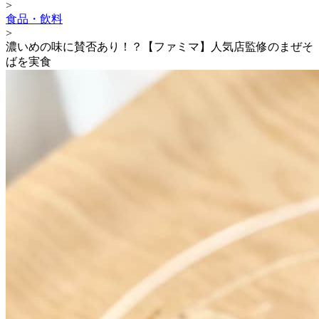
>
食品・飲料
>
濃いめの味に賛否あり！？【ファミマ】人気店監修のまぜそ
ばを実食