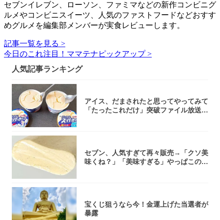
セブンイレブン、ローソン、ファミマなどの新作コンビニグ
ルメやコンビニスイーツ、人気のファストフードなどおすす
めグルメを編集部メンバーが実食レビューします。
記事一覧を見る >
今日のこれ注目！ママテナピックアップ >
人気記事ランキング
アイス、だまされたと思ってやってみて
「たったこれだけ」突破ファイル放送で
大注目！...
セブン、人気すぎて再々販売→「クソ美
味くね？」「美味すぎる」やっぱこのク
オリティ...
宝くじ狙うなら今！金運上げた当選者が
暴露