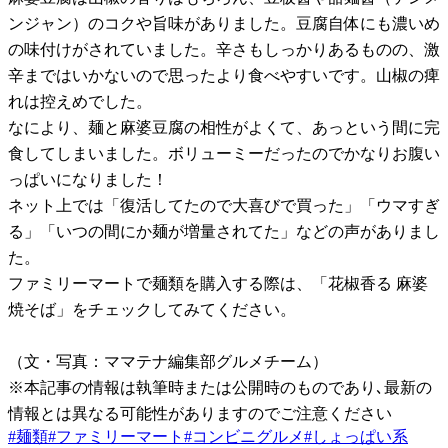
ンジャン）のコクや旨味がありました。豆腐自体にも濃いめ
の味付けがされていました。辛さもしっかりあるものの、激
辛まではいかないので思ったより食べやすいです。山椒の痺
れは控えめでした。
なにより、麺と麻婆豆腐の相性がよくて、あっという間に完
食してしまいました。ボリューミーだったのでかなりお腹い
っぱいになりました！
ネット上では「復活してたので大喜びで買った」「ウマすぎ
る」「いつの間にか麺が増量されてた」などの声がありまし
た。
ファミリーマートで麺類を購入する際は、「花椒香る 麻婆
焼そば」をチェックしてみてください。
（文・写真：ママテナ編集部グルメチーム）
※本記事の情報は執筆時または公開時のものであり､最新の
情報とは異なる可能性がありますのでご注意ください
#
麺類
#
ファミリーマート
#
コンビニグルメ
#
しょっぱい系