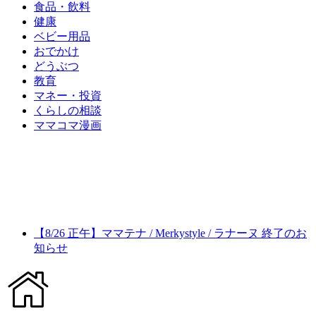
食品・飲料
健康
ベビー用品
おでかけ
どうぶつ
教育
マネー・投資
くらしの相談
ママコマ漫画
【8/26 正午】ママテナ / Merkystyle / ラナーヌ 終了のお
知らせ