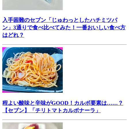
入手困難のセブン「じゅわっとしたハチミツパ
ン」3通りで食べ比べてみた！一番おいしい食べ方
はどれ？
程よい酸味と辛味がGOOD！カルボ要素は……？
【セブン】「チリトマトカルボナーラ」