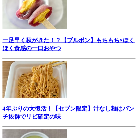
一足早く秋がきた！？【ブルボン】もちもち×ほく
ほく食感の一口おやつ
4年ぶりの大復活！【セブン限定】汁なし麺はパン
チ抜群でリピ確定の味