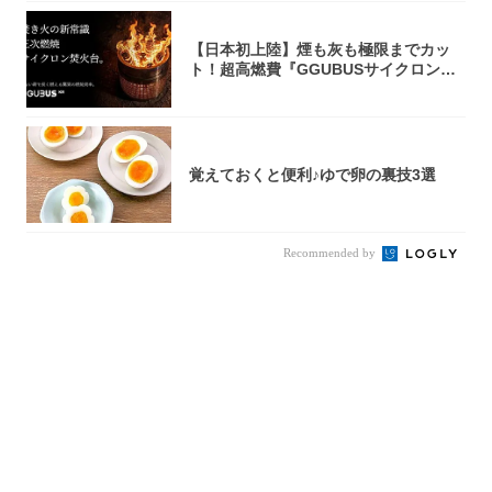
【日本初上陸】煙も灰も極限までカッ
ト！超高燃費『GGUBUSサイクロン焚
火台』が...
覚えておくと便利♪ゆで卵の裏技3選
Recommended by