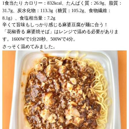
1食当たり カロリー：832kcal、たんぱく質：26.9g、脂質：
31.7g、炭水化物：113.3g（糖質：105.2g、食物繊維：
8.1g）、食塩相当量：7.2g
辛くて旨味もしっかり感じる麻婆豆腐が麺に合う！
「花椒香る 麻婆焼そば」はレンジで温める必要がありま
す。1600Wで1分20秒、500Wで4分。
さっそく温めてみました。