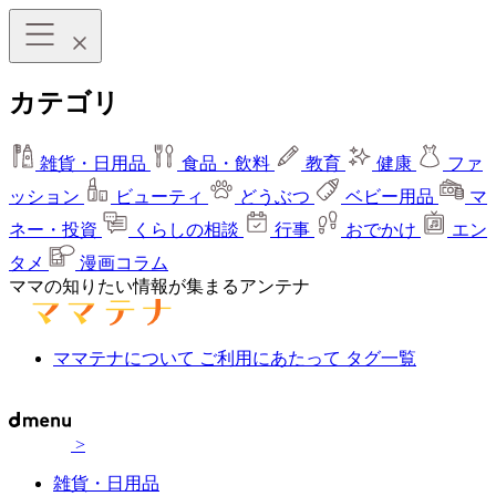
カテゴリ
雑貨・日用品
食品・飲料
教育
健康
ファ
ッション
ビューティ
どうぶつ
ベビー用品
マ
ネー・投資
くらしの相談
行事
おでかけ
エン
タメ
漫画コラム
ママの知りたい情報が集まるアンテナ
ママテナについて
ご利用にあたって
タグ一覧
>
雑貨・日用品