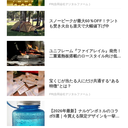
PR(合同会社デジタルファーム )
スノーピークが最大60％OFF！テント
も焚き火台も楽天で大幅値下げ中
ユニフレーム『ファイアレイル』発売！
二重遮熱板搭載のロースタイル向け低型
焚き火台
宝くじが当たる人にだけ共通する“ある
特徴”とは？
PR(合同会社デジタルファーム )
【2026年最新】ナルゲンボトルのコラ
ボ5選｜今買える限定デザインを一挙紹
介！