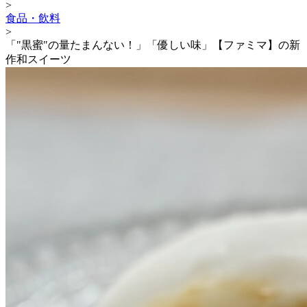
>
食品・飲料
>
「"黒蜜"の量たまんない！」「優しい味」【ファミマ】の新
作和スイーツ