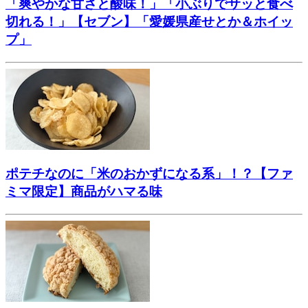
「爽やかな甘さと酸味！」「小ぶりでサッと食べ
切れる！」【セブン】「愛媛県産せとか＆ホイッ
プ」
ポテチなのに「米のおかずになる系」！？【ファ
ミマ限定】商品がハマる味