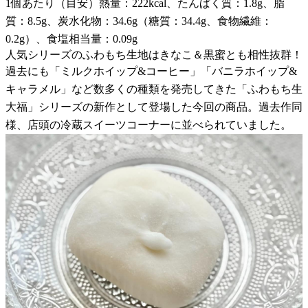
1個あたり（目安）熱量：222kcal、たんぱく質：1.8g、脂
質：8.5g、炭水化物：34.6g（糖質：34.4g、食物繊維：
0.2g）、食塩相当量：0.09g
人気シリーズのふわもち生地はきなこ＆黒蜜とも相性抜群！
過去にも「ミルクホイップ&コーヒー」「バニラホイップ&
キャラメル」など数多くの種類を発売してきた「ふわもち生
大福」シリーズの新作として登場した今回の商品。過去作同
様、店頭の冷蔵スイーツコーナーに並べられていました。