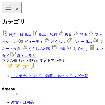
カテゴリ
雑貨・日用品
食品・飲料
教育
健康
ファ
ッション
ビューティ
どうぶつ
ベビー用品
マ
ネー・投資
くらしの相談
行事
おでかけ
エン
タメ
漫画コラム
ママの知りたい情報が集まるアンテナ
ママテナについて
ご利用にあたって
タグ一覧
>
雑貨・日用品