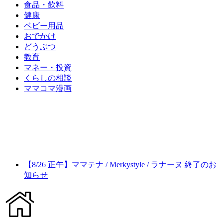
食品・飲料
健康
ベビー用品
おでかけ
どうぶつ
教育
マネー・投資
くらしの相談
ママコマ漫画
【8/26 正午】ママテナ / Merkystyle / ラナーヌ 終了のお
知らせ