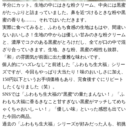
半分にカット。生地の中にはきな粉クリーム、中央には黒蜜
がたっぷりと詰まっていました。鼻を近づけるときな粉や黒
蜜の香りも……。それではいただきます。
実際に食べてみると、ふわもち食感の生地はもはや、間違い
ないおいしさ！生地の中からは優しい甘みのきな粉クリーム
と、濃厚でコクのある黒蜜がとろけだし、全てが口の中で混
ざり合っていきます。生地、きな粉、黒蜜の相性も抜群。
「和」の雰囲気が前面に出た優雅な味わいです。
個人的に“ハズレなし”と前述した「ふわもち生大福」シリー
ズですが、今回もやっぱり大当たり！味のおいしさに加え、
150円以下というお手頃価格もあり、完食後すぐにリピート
したくなりました（笑）。
SNSでは「ふわもち生大福の”黒蜜”の量たまんない！」「ふ
わもち大福に香るきなこと甘すぎない黒蜜がマッチしてめち
ゃくちゃおいし～い！」「優しい味」といった感想も出てい
た今回の商品。
過去の「ふわもち生大福」シリーズが好みだった人も、初挑