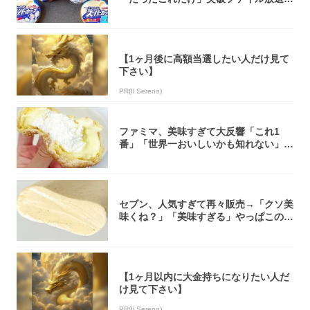
大注目！...
【1ヶ月後に高額当選したい人だけ見て
下さい】
PR(Il Sereno)
ファミマ、美味すぎて大反響「これ1
番」「世界一おいしいかも知れない」
「飲めそう」
セブン、人気すぎて再々販売→「クソ美
味くね？」「美味すぎる」やっぱこのク
オリティ...
【1ヶ月以内に大金持ちになりたい人だ
け見て下さい】
PR(Il Sereno)