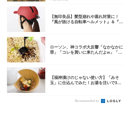
【無印良品】髪型崩れや蒸れ対策に！
『風が抜ける自転車ヘルメット』＆『2
0型自転車...
ローソン、神コラボ大反響「なかなかに
罪」「コレを買いに来たんだよw」「３
件まわっ...
【福神漬けのじゃない使い方】「みそ
玉」に仕込んでみた！お湯を注いで30
秒で…朝の...
Recommended by