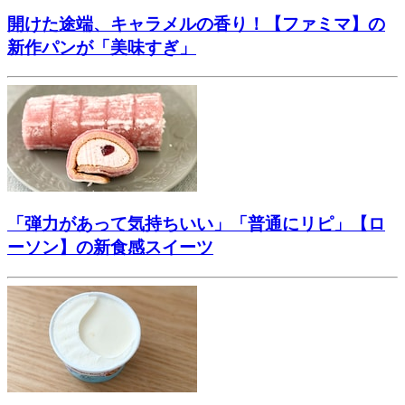
開けた途端、キャラメルの香り！【ファミマ】の
新作パンが「美味すぎ」
「弾力があって気持ちいい」「普通にリピ」【ロ
ーソン】の新食感スイーツ