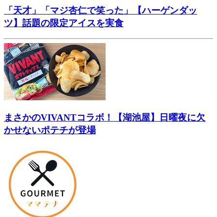
「天才」「マジ杏仁で笑った」【ハーゲンダッ
ツ】話題の限定アイスを実食
まさかのVIVANTコラボ！【湖池屋】日曜夜に欠
かせないポテチが登場