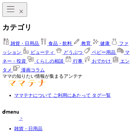
カテゴリ
雑貨・日用品
食品・飲料
教育
健康
ファ
ッション
ビューティ
どうぶつ
ベビー用品
マ
ネー・投資
くらしの相談
行事
おでかけ
エン
タメ
漫画コラム
ママの知りたい情報が集まるアンテナ
ママテナについて
ご利用にあたって
タグ一覧
>
雑貨・日用品