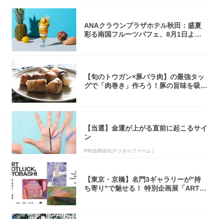
ANAクラウンプラザホテル秋田：盛夏
彩る南国フルーツパフェ、8月1日より1
ヵ月限...
【旬のトウガン×豚バラ肉】の最強タッ
グで「肉巻き」作ろう！豚の旨味を吸い
尽くした...
【当選】金運が上がる直前に起こるサイ
ン
PR(合同会社デジタルファーム )
【東京・京橋】名門3ギャラリーが"持
ち寄り"で魅せる！ 特別企画展「ART P
O...