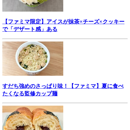
【ファミマ限定】アイスが抹茶×チーズ×クッキー
で「デザート感」ある
すだち強めのさっぱり味！【ファミマ】夏に食べ
たくなる監修カップ麺