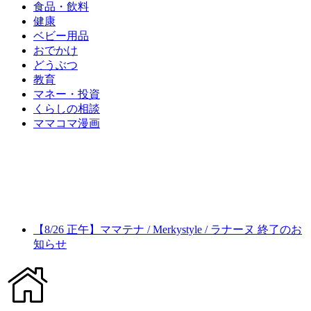
食品・飲料
健康
ベビー用品
おでかけ
どうぶつ
教育
マネー・投資
くらしの相談
ママコマ漫画
【8/26 正午】ママテナ / Merkystyle / ラナーヌ 終了のお
知らせ