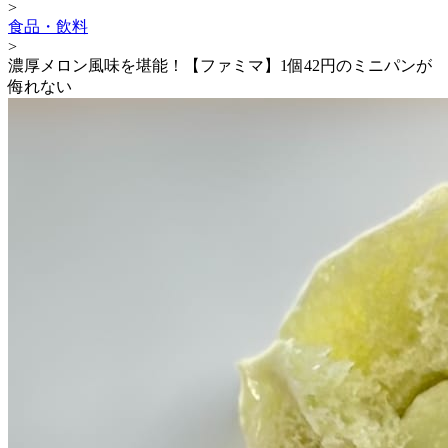
>
食品・飲料
>
濃厚メロン風味を堪能！【ファミマ】1個42円のミニパンが
侮れない