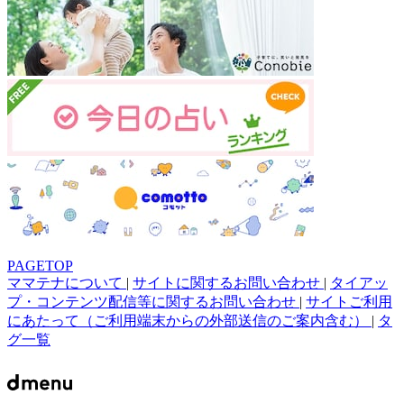
PAGETOP
ママテナについて
|
サイトに関するお問い合わせ
|
タイアッ
プ・コンテンツ配信等に関するお問い合わせ
|
サイトご利用
にあたって（ご利用端末からの外部送信のご案内含む）
|
タ
グ一覧