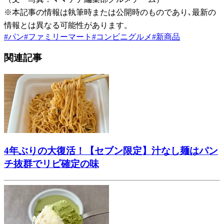
※本記事の情報は執筆時または公開時のものであり､最新の
情報とは異なる可能性があります。
#
パン
#
ファミリーマート
#
コンビニグルメ
#
新商品
関連記事
4年ぶりの大復活！【セブン限定】汁なし麺はパン
チ抜群でリピ確定の味