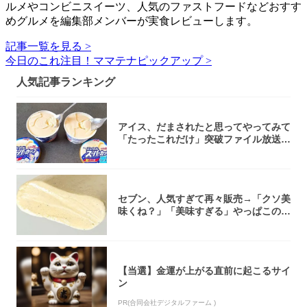
ルメやコンビニスイーツ、人気のファストフードなどおすす
めグルメを編集部メンバーが実食レビューします。
記事一覧を見る >
今日のこれ注目！ママテナピックアップ >
人気記事ランキング
アイス、だまされたと思ってやってみて
「たったこれだけ」突破ファイル放送で
大注目！...
セブン、人気すぎて再々販売→「クソ美
味くね？」「美味すぎる」やっぱこのク
オリティ...
【当選】金運が上がる直前に起こるサイ
ン
PR(合同会社デジタルファーム )