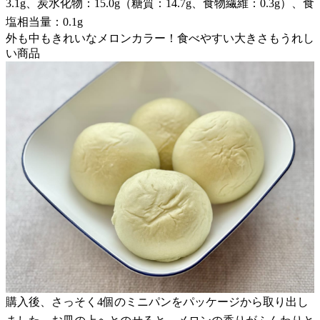
3.1g、炭水化物：15.0g（糖質：14.7g、食物繊維：0.3g）、食
塩相当量：0.1g
外も中もきれいなメロンカラー！食べやすい大きさもうれし
い商品
購入後、さっそく4個のミニパンをパッケージから取り出し