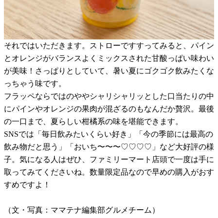
それではいただきます。ストローですすってみると、パイン
とオレンジがバランスよくミックスされた甘酸っぱい味わい
が美味！さっぱりとしていて、暑い夏にゴクゴク飲みたくな
っちゃう味です。
フラッペならではのややシャリシャリッとした口当たりの中
にパインやオレンジの果肉が混ざるのもなんだか贅沢。最後
の一口まで、夏らしい柑橘系の味を堪能できます。
SNSでは「毎日飲みたいくらい好き」「今の季節には最高の
飲み物だと思う」「おいち〜〜〜♡♡♡♡」など大好評の様
子。気になる人はぜひ、ファミリーマート店頭で一度は手に
取ってみてくださいね。数量限定品なので早めの購入がおす
すめですよ！
（文・写真：ママテナ編集部グルメチーム）