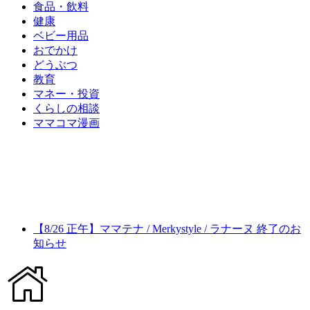
食品・飲料
健康
ベビー用品
おでかけ
どうぶつ
教育
マネー・投資
くらしの相談
ママコマ漫画
【8/26 正午】ママテナ / Merkystyle / ラナーヌ 終了のお
知らせ