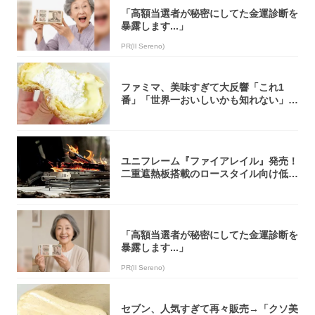
「高額当選者が秘密にしてた金運診断を
暴露します...」
PR(Il Sereno)
ファミマ、美味すぎて大反響「これ1
番」「世界一おいしいかも知れない」
「飲めそう」
ユニフレーム『ファイアレイル』発売！
二重遮熱板搭載のロースタイル向け低型
焚き火台
「高額当選者が秘密にしてた金運診断を
暴露します...」
PR(Il Sereno)
セブン、人気すぎて再々販売→「クソ美