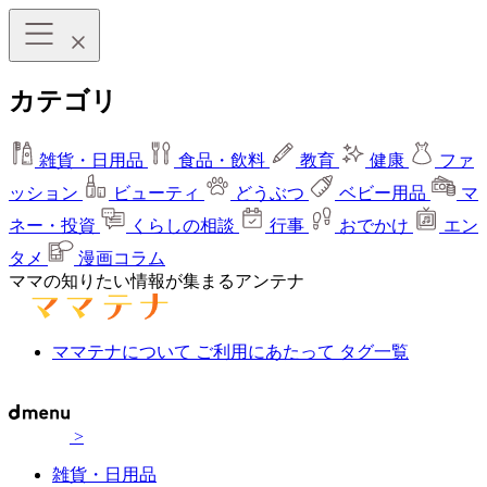
カテゴリ
雑貨・日用品
食品・飲料
教育
健康
ファ
ッション
ビューティ
どうぶつ
ベビー用品
マ
ネー・投資
くらしの相談
行事
おでかけ
エン
タメ
漫画コラム
ママの知りたい情報が集まるアンテナ
ママテナについて
ご利用にあたって
タグ一覧
>
雑貨・日用品