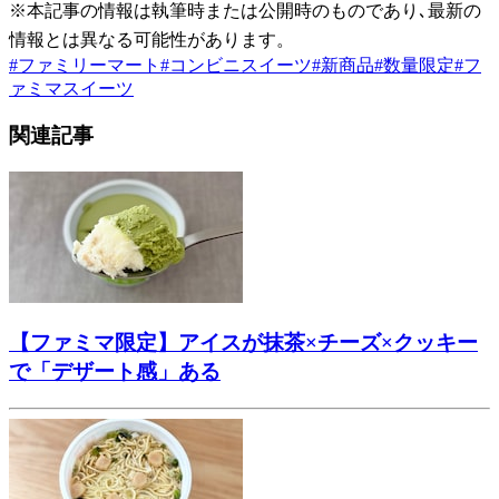
※本記事の情報は執筆時または公開時のものであり､最新の
情報とは異なる可能性があります。
#
ファミリーマート
#
コンビニスイーツ
#
新商品
#
数量限定
#
フ
ァミマスイーツ
関連記事
【ファミマ限定】アイスが抹茶×チーズ×クッキー
で「デザート感」ある