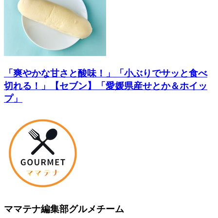
「爽やかな甘さと酸味！」「小ぶりでサッと食べ
切れる！」【セブン】「愛媛県産せとか＆ホイッ
プ」
ママテナ編集部グルメチーム