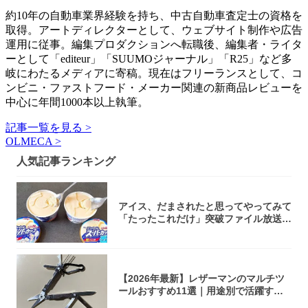
約10年の自動車業界経験を持ち、中古自動車査定士の資格を
取得。アートディレクターとして、ウェブサイト制作や広告
運用に従事。編集プロダクションへ転職後、編集者・ライタ
ーとして「editeur」「SUUMOジャーナル」「R25」など多
岐にわたるメディアに寄稿。現在はフリーランスとして、コ
ンビニ・ファストフード・メーカー関連の新商品レビューを
中心に年間1000本以上執筆。
記事一覧を見る >
OLMECA >
人気記事ランキング
アイス、だまされたと思ってやってみて
「たったこれだけ」突破ファイル放送で
大注目！...
【2026年最新】レザーマンのマルチツ
ールおすすめ11選｜用途別で活躍する
モデル...