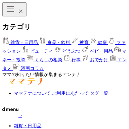
カテゴリ
雑貨・日用品
食品・飲料
教育
健康
ファ
ッション
ビューティ
どうぶつ
ベビー用品
マ
ネー・投資
くらしの相談
行事
おでかけ
エン
タメ
漫画コラム
ママの知りたい情報が集まるアンテナ
ママテナについて
ご利用にあたって
タグ一覧
>
雑貨・日用品