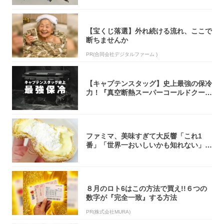
【宝くじ落選】外れ続ける流れ、ここで
断ちませんか
PR(合同会社デジタルファーム )
【キャプテンスタッグ】史上最強の保冷
力！『真空断熱スーパーコールドクーラ
ーボック...
ファミマ、美味すぎて大反響「これ1
番」「世界一おいしいかも知れない」
「飲めそう」
８月のロト6はこの方法で買え!!６つの
数字が『完全一致』する方法
PR(株式会社MURA)