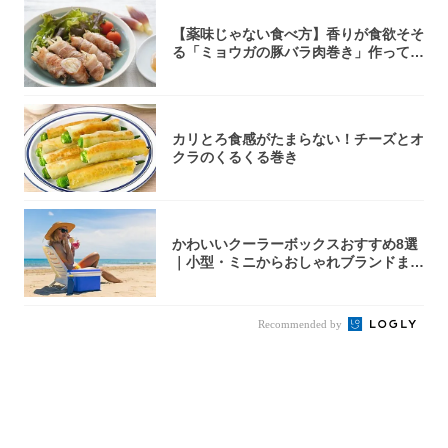
【薬味じゃない食べ方】香りが食欲そそ
る「ミョウガの豚バラ肉巻き」作ってみ
た！辛み...
カリとろ食感がたまらない！チーズとオ
クラのくるくる巻き
かわいいクーラーボックスおすすめ8選
｜小型・ミニからおしゃれブランドまで
【202...
Recommended by