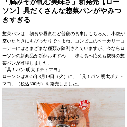
「脳みそが軋む美味さ」新発売【ロー
ソン】具だくさんな惣菜パンがやみつ
きすぎる
惣菜パンは、朝食や昼食など普段の食事はもちろん、小腹が
空いたときにもぴったりですよね。コンビニのベーカリーコ
ーナーにはさまざまな種類が陳列されていますが、今ならロ
ーソンの新商品が断然おすすめ！ 味も食べ応えも抜群の惣
菜パンが登場しました。
「具！パン 明太ポテトマヨ」
ローソンは2025年8月19日（火）に、「具！パン 明太ポテト
マヨ」（税込300円）を発売しました。