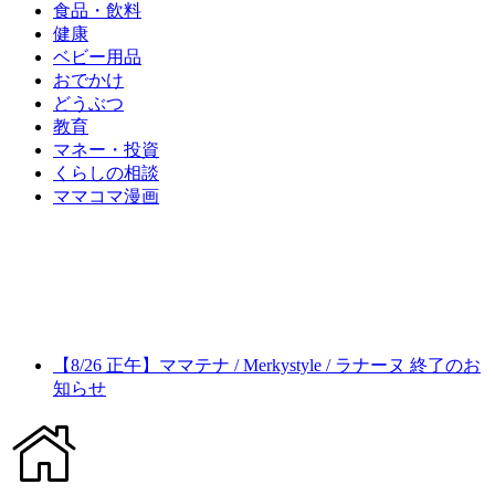
食品・飲料
健康
ベビー用品
おでかけ
どうぶつ
教育
マネー・投資
くらしの相談
ママコマ漫画
【8/26 正午】ママテナ / Merkystyle / ラナーヌ 終了のお
知らせ