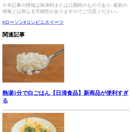
※本記事の情報は執筆時または公開時のものであり､最新の
情報とは異なる可能性がありますのでご注意ください｡
#
ローソン
#
コンビニスイーツ
関連記事
熱湯5分で白ごはん【日清食品】新商品が便利すぎ
る