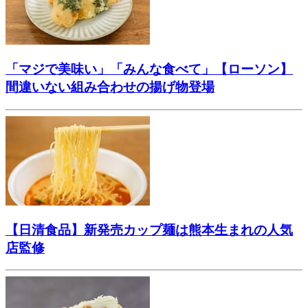
「マジで美味い」「みんな食べて」【ローソン】
間違いない組み合わせの揚げ物登場
【日清食品】新発売カップ麺は熊本生まれの人気
店監修