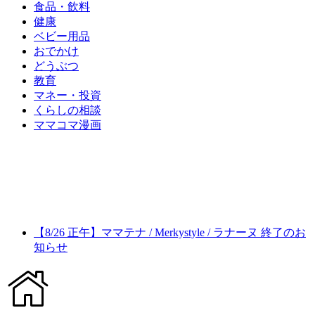
食品・飲料
健康
ベビー用品
おでかけ
どうぶつ
教育
マネー・投資
くらしの相談
ママコマ漫画
【8/26 正午】ママテナ / Merkystyle / ラナーヌ 終了のお
知らせ