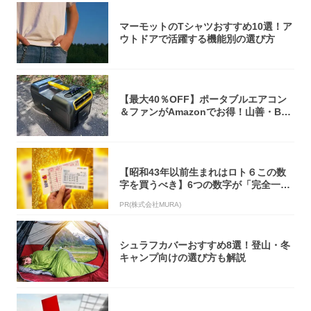
マーモットのTシャツおすすめ10選！ア
ウトドアで活躍する機能別の選び方
【最大40％OFF】ポータブルエアコン
＆ファンがAmazonでお得！山善・Bo
u...
【昭和43年以前生まれはロト６この数
字を買うべき】6つの数字が「完全一
致」する方...
PR(株式会社MURA)
シュラフカバーおすすめ8選！登山・冬
キャンプ向けの選び方も解説