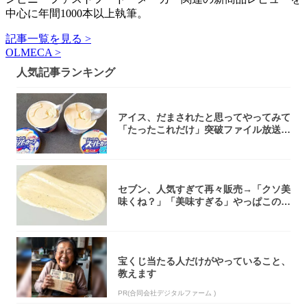
中心に年間1000本以上執筆。
記事一覧を見る >
OLMECA >
人気記事ランキング
アイス、だまされたと思ってやってみて
「たったこれだけ」突破ファイル放送で
大注目！...
セブン、人気すぎて再々販売→「クソ美
味くね？」「美味すぎる」やっぱこのク
オリティ...
宝くじ当たる人だけがやっていること、
教えます
PR(合同会社デジタルファーム )