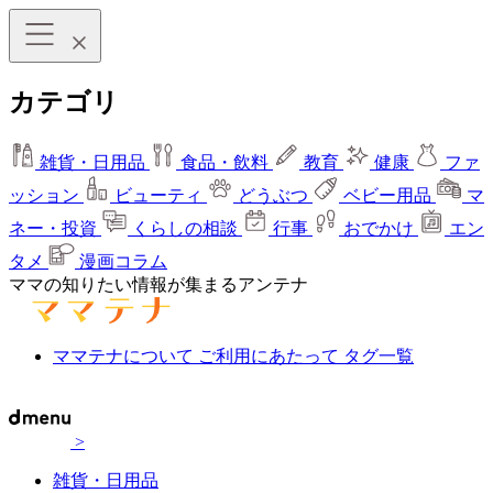
カテゴリ
雑貨・日用品
食品・飲料
教育
健康
ファ
ッション
ビューティ
どうぶつ
ベビー用品
マ
ネー・投資
くらしの相談
行事
おでかけ
エン
タメ
漫画コラム
ママの知りたい情報が集まるアンテナ
ママテナについて
ご利用にあたって
タグ一覧
>
雑貨・日用品