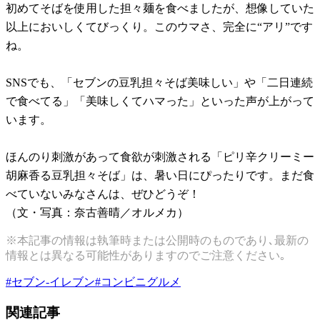
初めてそばを使用した担々麺を食べましたが、想像していた
以上においしくてびっくり。このウマさ、完全に“アリ”です
ね。
SNSでも、「セブンの豆乳担々そば美味しい」や「二日連続
で食べてる」「美味しくてハマった」といった声が上がって
います。
ほんのり刺激があって食欲が刺激される「ピリ辛クリーミー
胡麻香る豆乳担々そば」は、暑い日にぴったりです。まだ食
べていないみなさんは、ぜひどうぞ！
（文・写真：奈古善晴／オルメカ）
※本記事の情報は執筆時または公開時のものであり､最新の
情報とは異なる可能性がありますのでご注意ください｡
#
セブン-イレブン
#
コンビニグルメ
関連記事