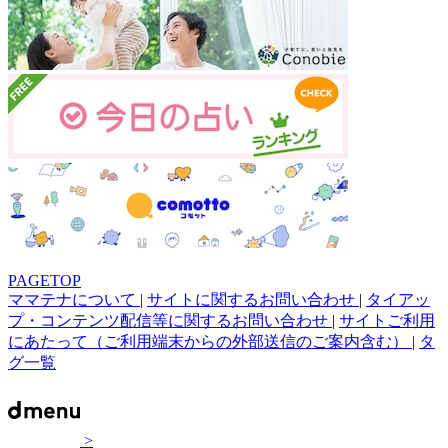
PAGETOP
ママテナについて
|
サイトに関するお問い合わせ
|
タイアッ
プ・コンテンツ配信等に関するお問い合わせ
|
サイトご利用
にあたって（ご利用端末からの外部送信のご案内含む）
|
タ
グ一覧
>