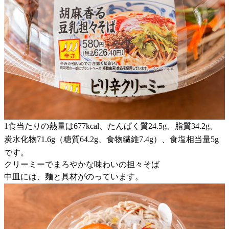
1食当たりの熱量は677kcal、たんぱく質24.5g、脂質34.2g、
炭水化物71.6g（糖質64.2g、食物繊維7.4g）、食塩相当量5g
です。
クリーミーでまろやかな味わいの担々そば
中皿には、麺と具材がのっています。