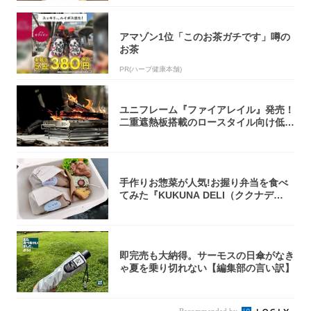
アマゾン1位「このお茶ガチです」噂の
お茶
PR(ハーブ健康本舗)
ユニフレーム『ファイアレイル』発売！
二重遮熱板搭載のロースタイル向け低型
焚き火台
手作りお惣菜が人気!お握り弁当を食べ
てみた『KUKUNA DELI（ククナデ
リ）...
即完売も大納得。サーモスの日傘がなき
ゃ夏を乗り切れない【編集部の言い訳】