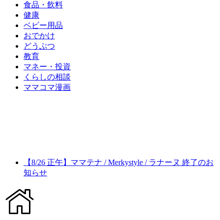
食品・飲料
健康
ベビー用品
おでかけ
どうぶつ
教育
マネー・投資
くらしの相談
ママコマ漫画
【8/26 正午】ママテナ / Merkystyle / ラナーヌ 終了のお
知らせ