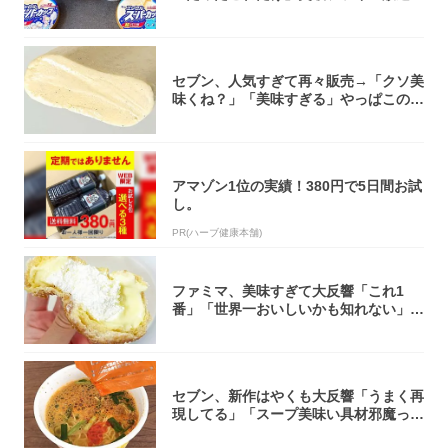
大注目！...
セブン、人気すぎて再々販売→「クソ美
味くね？」「美味すぎる」やっぱこのク
オリティ...
アマゾン1位の実績！380円で5日間お試
し。
PR(ハーブ健康本舗)
ファミマ、美味すぎて大反響「これ1
番」「世界一おいしいかも知れない」
「飲めそう」
セブン、新作はやくも大反響「うまく再
現してる」「スープ美味い具材邪魔って
くらい美...