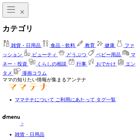
カテゴリ
雑貨・日用品
食品・飲料
教育
健康
ファ
ッション
ビューティ
どうぶつ
ベビー用品
マ
ネー・投資
くらしの相談
行事
おでかけ
エン
タメ
漫画コラム
ママの知りたい情報が集まるアンテナ
ママテナについて
ご利用にあたって
タグ一覧
>
雑貨・日用品