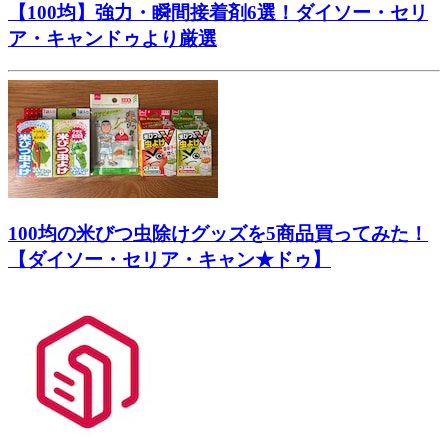
【100均】強力・瞬間接着剤6選！ダイソー・セリ
ア・キャンドゥより厳選
100均の米びつ虫除けグッズを5商品買ってみた！
【ダイソー・セリア・キャン★ドゥ】