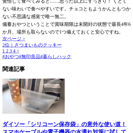
覚悟して食べてみると……思った以上にすっきり！ くどく
ない味わいで食べやすいです。チョコともようかんともつか
ない不思議な感覚で唯一無二。
備蓄おやつということで賞味期限は未開封の状態で最長4年6
か月。場所も取らないので1つ備えておくと安心ですね。
次ページ >
2位｜さつまいものクッキー
1
2
3
4
>
#
おやつ
#
無印良品
#
暮らしハック
関連記事
ダイソー「シリコーン保存袋」の意外な使い道！
スマホケーブルや電子機器の水濡れ対策に試して