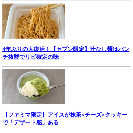
4年ぶりの大復活！【セブン限定】汁なし麺はパン
チ抜群でリピ確定の味
【ファミマ限定】アイスが抹茶×チーズ×クッキー
で「デザート感」ある