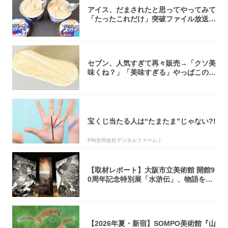
アイス、だまされたと思ってやってみて
「たったこれだけ」突破ファイル放送で
大注目！...
セブン、人気すぎて再々販売→「クソ美
味くね？」「美味すぎる」やっぱこのク
オリティ...
宝くじ当たる人は“たまたま”じゃない?!
PR(合同会社デジタルファーム )
【取材レポート】大阪市立美術館 開館9
0周年記念特別展「水滸伝」、物語を知
らない...
【2026年夏・新宿】SOMPO美術館『山