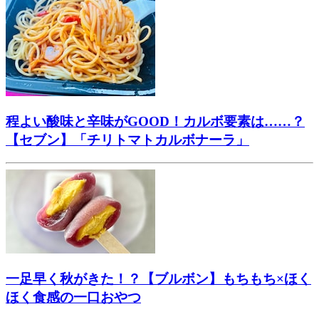
程よい酸味と辛味がGOOD！カルボ要素は……？
【セブン】「チリトマトカルボナーラ」
一足早く秋がきた！？【ブルボン】もちもち×ほく
ほく食感の一口おやつ