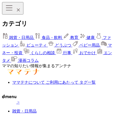
カテゴリ
雑貨・日用品
食品・飲料
教育
健康
ファ
ッション
ビューティ
どうぶつ
ベビー用品
マ
ネー・投資
くらしの相談
行事
おでかけ
エン
タメ
漫画コラム
ママの知りたい情報が集まるアンテナ
ママテナについて
ご利用にあたって
タグ一覧
>
雑貨・日用品