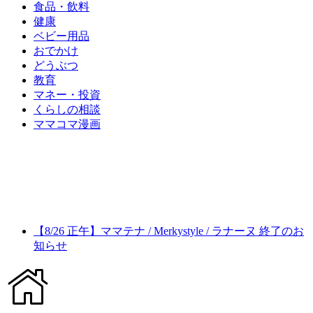
食品・飲料
健康
ベビー用品
おでかけ
どうぶつ
教育
マネー・投資
くらしの相談
ママコマ漫画
【8/26 正午】ママテナ / Merkystyle / ラナーヌ 終了のお
知らせ