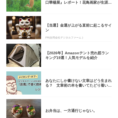
口華楊展』レポート！花鳥画家が生涯描
き...
【当選】金運が上がる直前に起こるサイ
ン
PR(合同会社デジタルファーム )
【2026年】Amazonテント売れ筋ラン
キング19選！人気モデルを紹介
あなたにしか書けない文章はどう生まれ
る？ 文章術の本を書いてたどり着いた
「それで...
お弁当は、一方通行じゃない。