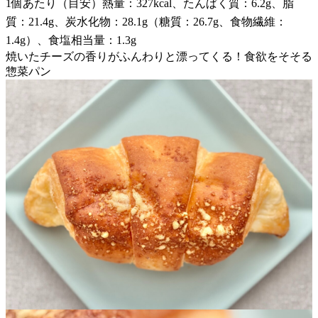
1個あたり（目安）熱量：327kcal、たんぱく質：6.2g、脂
質：21.4g、炭水化物：28.1g（糖質：26.7g、食物繊維：
1.4g）、食塩相当量：1.3g
焼いたチーズの香りがふんわりと漂ってくる！食欲をそそる
惣菜パン