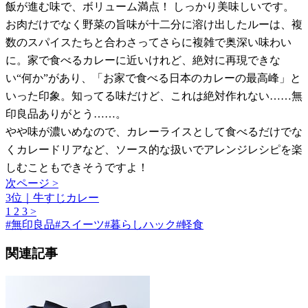
飯が進む味で、ボリューム満点！ しっかり美味しいです。
お肉だけでなく野菜の旨味が十二分に溶け出したルーは、複
数のスパイスたちと合わさってさらに複雑で奥深い味わい
に。家で食べるカレーに近いけれど、絶対に再現できな
い“何か”があり、「お家で食べる日本のカレーの最高峰」と
いった印象。知ってる味だけど、これは絶対作れない……無
印良品ありがとう……。
やや味が濃いめなので、カレーライスとして食べるだけでな
くカレードリアなど、ソース的な扱いでアレンジレシピを楽
しむこともできそうですよ！
次ページ >
3位｜牛すじカレー
1
2
3
>
#
無印良品
#
スイーツ
#
暮らしハック
#
軽食
関連記事