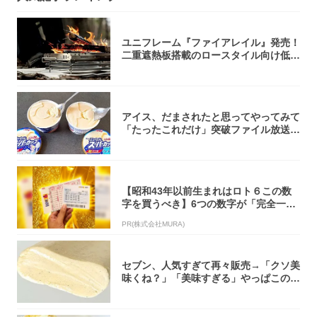
ユニフレーム『ファイアレイル』発売！
二重遮熱板搭載のロースタイル向け低型
焚き火台
アイス、だまされたと思ってやってみて
「たったこれだけ」突破ファイル放送で
大注目！...
【昭和43年以前生まれはロト６この数
字を買うべき】6つの数字が「完全一
致」する方...
PR(株式会社MURA)
セブン、人気すぎて再々販売→「クソ美
味くね？」「美味すぎる」やっぱこのク
オリティ...