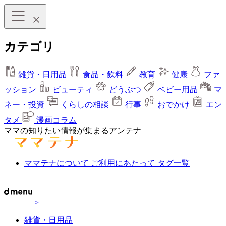
カテゴリ
雑貨・日用品
食品・飲料
教育
健康
ファ
ッション
ビューティ
どうぶつ
ベビー用品
マ
ネー・投資
くらしの相談
行事
おでかけ
エン
タメ
漫画コラム
ママの知りたい情報が集まるアンテナ
ママテナについて
ご利用にあたって
タグ一覧
>
雑貨・日用品