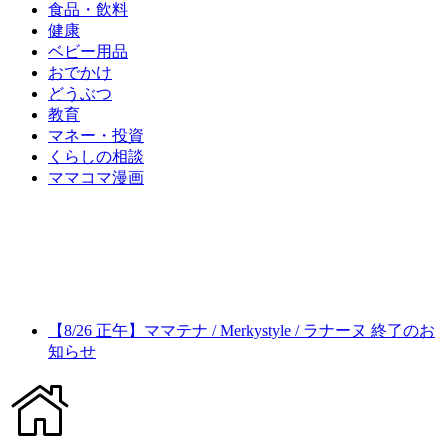
食品・飲料
健康
ベビー用品
おでかけ
どうぶつ
教育
マネー・投資
くらしの相談
ママコマ漫画
【8/26 正午】ママテナ / Merkystyle / ラナーヌ 終了のお
知らせ