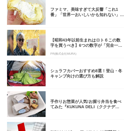
ファミマ、美味すぎて大反響「これ1
番」「世界一おいしいかも知れない」
「飲めそう」
【昭和43年以前生まれはロト６この数
字を買うべき】6つの数字が「完全一
致」する方...
PR(株式会社MURA)
シュラフカバーおすすめ8選！登山・冬
キャンプ向けの選び方も解説
手作りお惣菜が人気!お握り弁当を食べ
てみた『KUKUNA DELI（ククナデ
リ）...