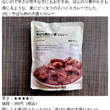
ないので辛さが苦手な方にもおすすめ。ほんのり爽やかさも
感じるような、夏にピッタリのスパイスカレーでした。
2位｜牛ばら肉の大盛りカレー
辛さ：★★★★☆
値段：390円（税込）
惜しくも第2位となったのは「牛ばら肉の大盛りカレー」。