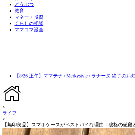
どうぶつ
教育
マネー・投資
くらしの相談
ママコマ漫画
【8/26 正午】ママテナ / Merkystyle / ラナーヌ 終了の
>
ライフ
>
【無印良品】スマホケースがベストバイな理由｜破格の値段