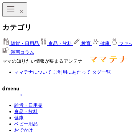
カテゴリ
雑貨・日用品
食品・飲料
教育
健康
ファ
漫画コラム
ママの知りたい情報が集まるアンテナ
ママテナについて
ご利用にあたって
タグ一覧
>
雑貨・日用品
食品・飲料
健康
ベビー用品
おでかけ