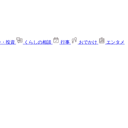
ー・投資
くらしの相談
行事
おでかけ
エンタメ