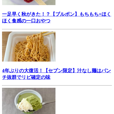
一足早く秋がきた！？【ブルボン】もちもち×ほく
ほく食感の一口おやつ
4年ぶりの大復活！【セブン限定】汁なし麺はパン
チ抜群でリピ確定の味