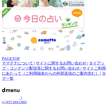
PAGETOP
ママテナについて
|
サイトに関するお問い合わせ
|
タイアッ
プ・コンテンツ配信等に関するお問い合わせ
|
サイトご利用
にあたって（ご利用端末からの外部送信のご案内含む）
|
タ
グ一覧
>
(c) NTT DOCOMO