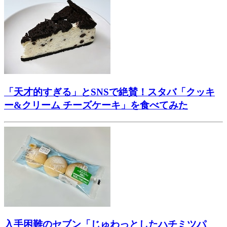
「天才的すぎる」とSNSで絶賛！スタバ「クッキ
ー&クリーム チーズケーキ」を食べてみた
入手困難のセブン「じゅわっとしたハチミツパ