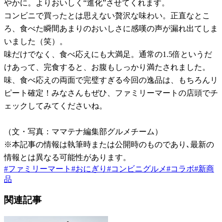
やかに。よりおいしく“進化”させてくれます。
コンビニで買ったとは思えない贅沢な味わい。正直なとこ
ろ、食べた瞬間あまりのおいしさに感嘆の声が漏れ出てしま
いました（笑）。
味だけでなく、食べ応えにも大満足。通常の1.5倍というだ
けあって、完食すると、お腹もしっかり満たされました。
味、食べ応えの両面で完璧すぎる今回の逸品は、もちろんリ
ピート確定！みなさんもぜひ、ファミリーマートの店頭でチ
ェックしてみてくださいね。
（文・写真：ママテナ編集部グルメチーム）
※本記事の情報は執筆時または公開時のものであり､最新の
情報とは異なる可能性があります。
#
ファミリーマート
#
おにぎり
#
コンビニグルメ
#
コラボ
#
新商
品
関連記事