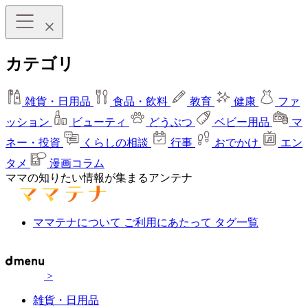
カテゴリ
雑貨・日用品
食品・飲料
教育
健康
ファ
ッション
ビューティ
どうぶつ
ベビー用品
マ
ネー・投資
くらしの相談
行事
おでかけ
エン
タメ
漫画コラム
ママの知りたい情報が集まるアンテナ
ママテナについて
ご利用にあたって
タグ一覧
>
雑貨・日用品