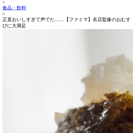
>
食品・飲料
>
正直おいしすぎて声でた……【ファミマ】名店監修のおむす
びに大満足