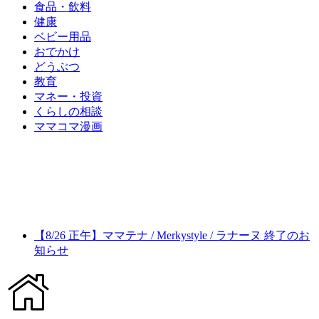
食品・飲料
健康
ベビー用品
おでかけ
どうぶつ
教育
マネー・投資
くらしの相談
ママコマ漫画
【8/26 正午】ママテナ / Merkystyle / ラナーヌ 終了のお
知らせ