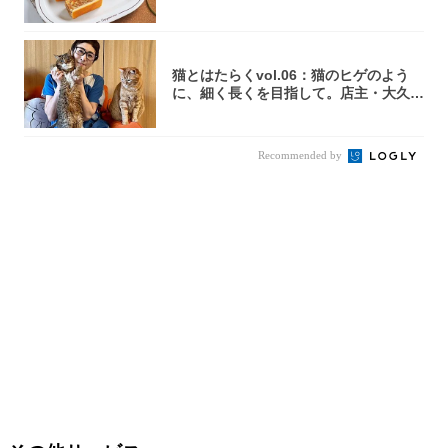
た！濃厚キ...
猫とはたらくvol.06：猫のヒゲのよう
に、細く長くを目指して。店主・大久保
京さ...
Recommended by