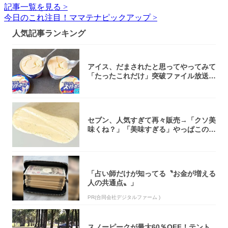
記事一覧を見る >
今日のこれ注目！ママテナピックアップ >
人気記事ランキング
アイス、だまされたと思ってやってみて
「たったこれだけ」突破ファイル放送で
大注目！...
セブン、人気すぎて再々販売→「クソ美
味くね？」「美味すぎる」やっぱこのク
オリティ...
「占い師だけが知ってる〝お金が増える
人の共通点〟」
PR(合同会社デジタルファーム )
スノーピークが最大60％OFF！テント