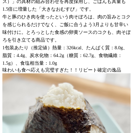
ス）」の具材の組み合わせを再度採用し、ごはんも具量も
1.5倍に増量した「大きなおむすび」です。
牛と豚のひき肉を使ったという肉そぼろは、肉の旨みとコク
を感じられるだけでなく、ご飯に合うよう3月よりも甘辛い
味付けに。とろっとした食感の卵黄ソースのコクも、肉そぼ
ろを引き立てる商品です。
1包装あたり（推定値）熱量：326kcal、たんぱく質：8.0g、
脂質：4.4g、炭水化物：64.2g（糖質：62.7g、食物繊維：
1.5g）、食塩相当量：1.0g
味わいも食べ応えも完璧すぎた！！リピート確定の逸品