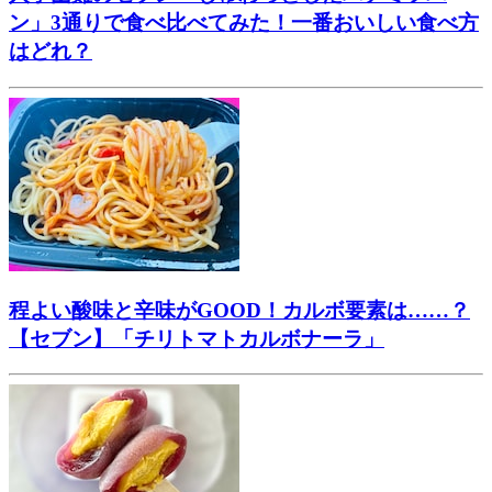
ン」3通りで食べ比べてみた！一番おいしい食べ方
はどれ？
程よい酸味と辛味がGOOD！カルボ要素は……？
【セブン】「チリトマトカルボナーラ」