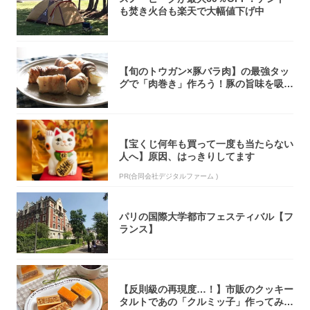
も焚き火台も楽天で大幅値下げ中
【旬のトウガン×豚バラ肉】の最強タッ
グで「肉巻き」作ろう！豚の旨味を吸い
尽くした...
【宝くじ何年も買って一度も当たらない
人へ】原因、はっきりしてます
PR(合同会社デジタルファーム )
パリの国際大学都市フェスティバル【フ
ランス】
【反則級の再現度…！】市販のクッキー
タルトであの「クルミッ子」作ってみ