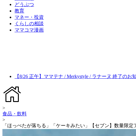
どうぶつ
教育
マネー・投資
くらしの相談
ママコマ漫画
【8/26 正午】ママテナ / Merkystyle / ラナーヌ 終了の
>
食品・飲料
>
「ほっぺたが落ちる」「ケーキみたい」【セブン】数量限定