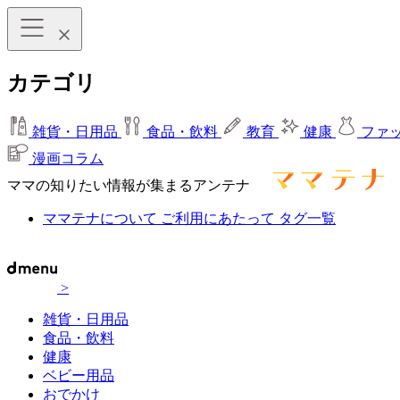
カテゴリ
雑貨・日用品
食品・飲料
教育
健康
ファ
漫画コラム
ママの知りたい情報が集まるアンテナ
ママテナについて
ご利用にあたって
タグ一覧
>
雑貨・日用品
食品・飲料
健康
ベビー用品
おでかけ