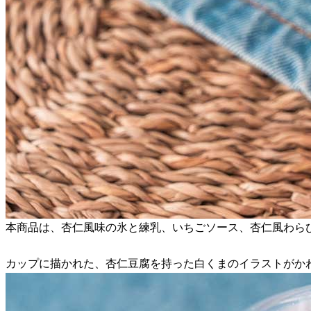
本商品は、杏仁風味の氷と練乳、いちごソース、杏仁風わらび
カップに描かれた、杏仁豆腐を持った白くまのイラストがか