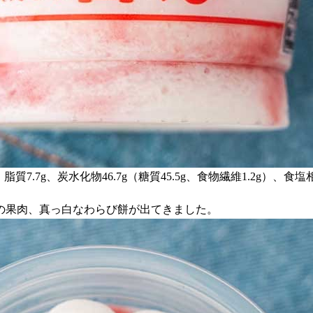
g、脂質7.7g、炭水化物46.7g（糖質45.5g、食物繊維1.2g）
の果肉、真っ白なわらび餅が出てきました。