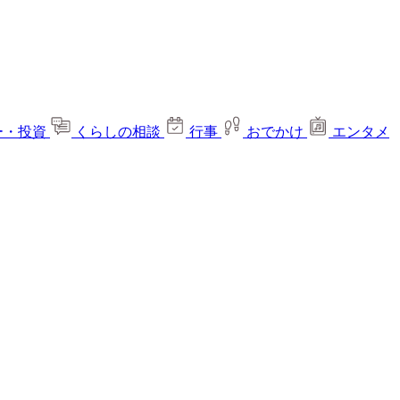
ー・投資
くらしの相談
行事
おでかけ
エンタメ