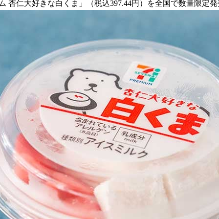
アム 杏仁大好きな白くま」（税込397.44円）を全国で数量限定