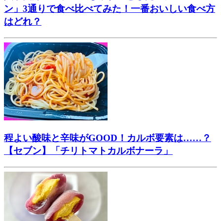
ン」3通りで食べ比べてみた！一番おいしい食べ方
はどれ？
程よい酸味と辛味がGOOD！カルボ要素は……？
【セブン】「チリトマトカルボナーラ」