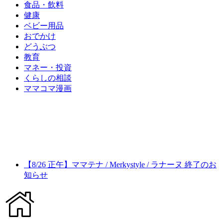
食品・飲料
健康
ベビー用品
おでかけ
どうぶつ
教育
マネー・投資
くらしの相談
ママコマ漫画
【8/26 正午】ママテナ / Merkystyle / ラナーヌ 終了のお
知らせ