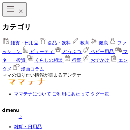
カテゴリ
雑貨・日用品
食品・飲料
教育
健康
ファ
ッション
ビューティ
どうぶつ
ベビー用品
マ
ネー・投資
くらしの相談
行事
おでかけ
エン
タメ
漫画コラム
ママの知りたい情報が集まるアンテナ
ママテナについて
ご利用にあたって
タグ一覧
>
雑貨・日用品