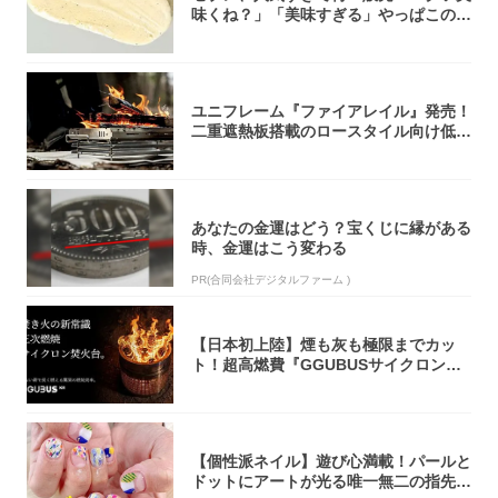
味くね？」「美味すぎる」やっぱこのク
オリティ...
ユニフレーム『ファイアレイル』発売！
二重遮熱板搭載のロースタイル向け低型
焚き火台
あなたの金運はどう？宝くじに縁がある
時、金運はこう変わる
PR(合同会社デジタルファーム )
【日本初上陸】煙も灰も極限までカッ
ト！超高燃費『GGUBUSサイクロン焚
火台』が...
【個性派ネイル】遊び心満載！パールと
ドットにアートが光る唯一無二の指先が