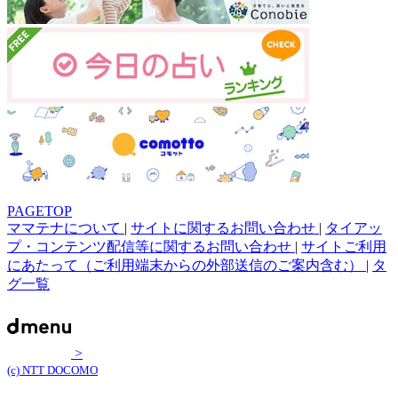
PAGETOP
ママテナについて
|
サイトに関するお問い合わせ
|
タイアッ
プ・コンテンツ配信等に関するお問い合わせ
|
サイトご利用
にあたって（ご利用端末からの外部送信のご案内含む）
|
タ
グ一覧
>
(c) NTT DOCOMO