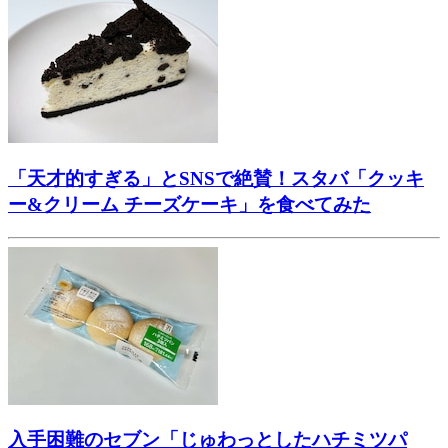
「天才的すぎる」とSNSで絶賛！スタバ「クッキ
ー&クリーム チーズケーキ」を食べてみた
入手困難のセブン「じゅわっとしたハチミツパ