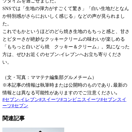
ツタイムを過ごせました。
SNSでは「生地の弾力がすごくて驚き」「白い生地だとなん
か特別感がさらにおいしく感じる」などの声が見られまし
た。
これでもかというほどのどら焼き生地のもちっと感と、甘さ
とビターさが絶妙なクッキークリームの味わいが楽しめる
「もちっと白いどら焼 クッキー＆クリーム」。気になった
方は、ぜひお近くのセブン-イレブンへお立ち寄りくださ
い。
（文・写真：ママテナ編集部グルメチーム）
※本記事の情報は執筆時または公開時のものであり､最新の
情報とは異なる可能性がありますのでご注意ください｡
#
セブン-イレブン
#
スイーツ
#
コンビニスイーツ
#
セブンスイ
ーツ
#
セブン
関連記事