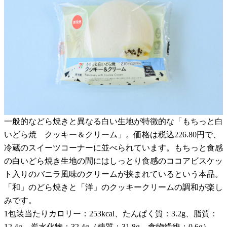
一般的などら焼きと異なる白い生地が特徴的な「もちっと白
いどら焼 クッキー＆クリーム」。価格は税込226.80円で、
冷蔵のスイーツコーナーに並べられています。もちっと食感
の白いどら焼き生地の間にはしっとり食感のココアビスケッ
ト入りのバニラ風味のクリームが挟まれているという本品。
「和」のどら焼きと「洋」のクッキークリームの調和が楽し
みです。
1包装当たりカロリー：253kcal、たんぱく質：3.2g、脂質：
12.4g、炭水化物：32.4g（糖質：31.8g、食物繊維：0.6g）、