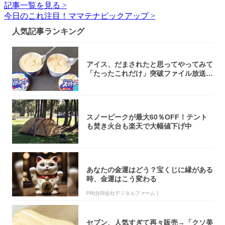
記事一覧を見る >
今日のこれ注目！ママテナピックアップ >
人気記事ランキング
アイス、だまされたと思ってやってみて
「たったこれだけ」突破ファイル放送で
大注目！...
スノーピークが最大60％OFF！テント
も焚き火台も楽天で大幅値下げ中
あなたの金運はどう？宝くじに縁がある
時、金運はこう変わる
PR(合同会社デジタルファーム )
セブン、人気すぎて再々販売→「クソ美