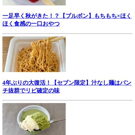
一足早く秋がきた！？【ブルボン】もちもち×ほく
ほく食感の一口おやつ
4年ぶりの大復活！【セブン限定】汁なし麺はパン
チ抜群でリピ確定の味