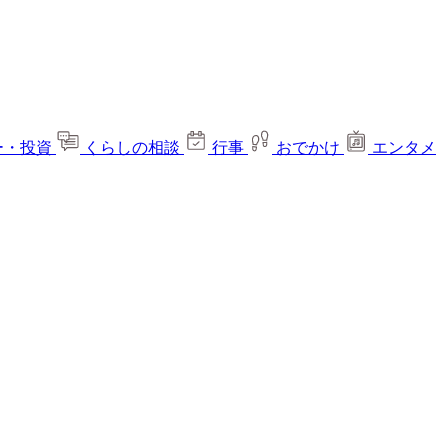
ー・投資
くらしの相談
行事
おでかけ
エンタメ