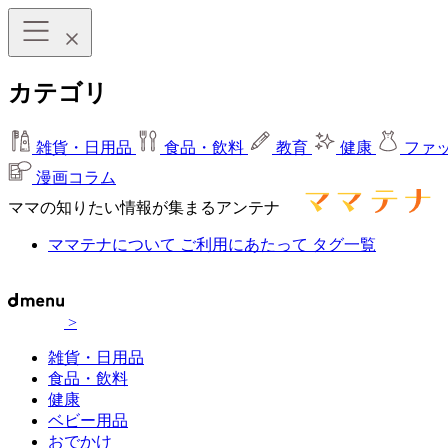
カテゴリ
雑貨・日用品
食品・飲料
教育
健康
ファ
漫画コラム
ママの知りたい情報が集まるアンテナ
ママテナについて
ご利用にあたって
タグ一覧
>
雑貨・日用品
食品・飲料
健康
ベビー用品
おでかけ