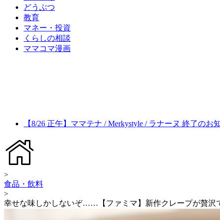
どうぶつ
教育
マネー・投資
くらしの相談
ママコマ漫画
【8/26 正午】ママテナ / Merkystyle / ラナーヌ 終了の
>
食品・飲料
>
幸せな味しかしないぞ……【ファミマ】新作クレープが贅沢