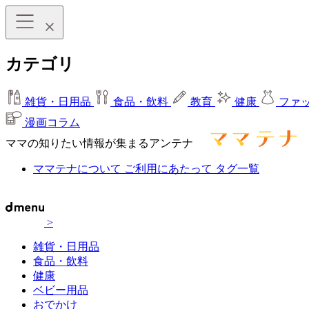
カテゴリ
雑貨・日用品
食品・飲料
教育
健康
ファ
漫画コラム
ママの知りたい情報が集まるアンテナ
ママテナについて
ご利用にあたって
タグ一覧
>
雑貨・日用品
食品・飲料
健康
ベビー用品
おでかけ