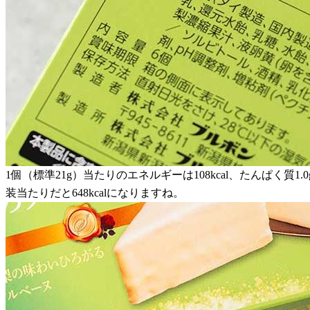
1個（標準21g）当たりのエネルギーは108kcal、たんぱく質1.0
装当たりだと648kcalになりますね。