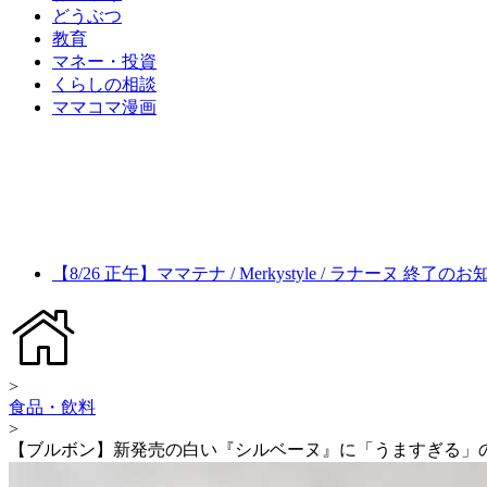
どうぶつ
教育
マネー・投資
くらしの相談
ママコマ漫画
【8/26 正午】ママテナ / Merkystyle / ラナーヌ 終了の
>
食品・飲料
>
【ブルボン】新発売の白い『シルベーヌ』に「うますぎる」