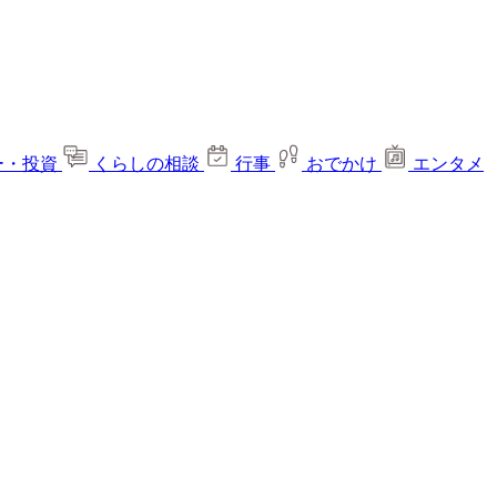
ー・投資
くらしの相談
行事
おでかけ
エンタメ