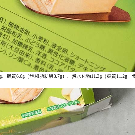
g、脂質6.6g（飽和脂肪酸3.7g）、炭水化物11.3g（糖質11.2