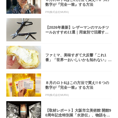
数字が『完全一致』する方法
PR(株式会社MURA)
【2026年最新】レザーマンのマルチツ
ールおすすめ11選｜用途別で活躍する
モデル...
ファミマ、美味すぎて大反響「これ1
番」「世界一おいしいかも知れない」
「飲めそう」
８月のロト6はこの方法で買え!!６つの
数字が『完全一致』する方法
PR(株式会社MURA)
【取材レポート】大阪市立美術館 開館9
0周年記念特別展「水滸伝」、物語を知