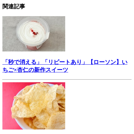
関連記事
「秒で消える」「リピートあり」【ローソン】い
ちご×杏仁の新作スイーツ