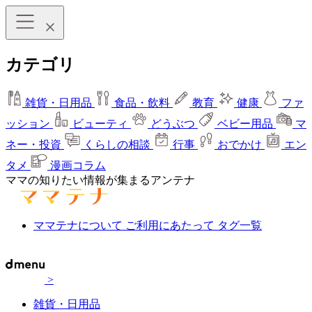
カテゴリ
雑貨・日用品
食品・飲料
教育
健康
ファ
ッション
ビューティ
どうぶつ
ベビー用品
マ
ネー・投資
くらしの相談
行事
おでかけ
エン
タメ
漫画コラム
ママの知りたい情報が集まるアンテナ
ママテナについて
ご利用にあたって
タグ一覧
>
雑貨・日用品