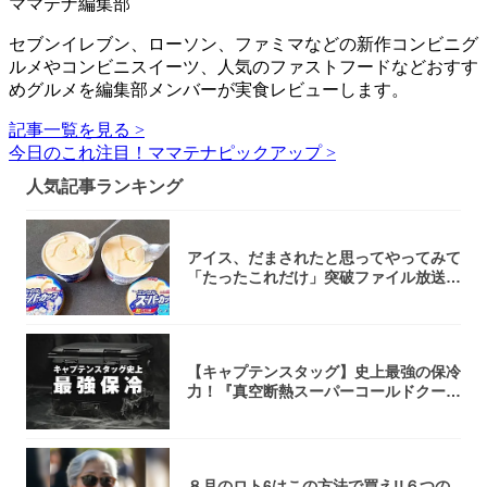
ママテナ編集部
セブンイレブン、ローソン、ファミマなどの新作コンビニグ
ルメやコンビニスイーツ、人気のファストフードなどおすす
めグルメを編集部メンバーが実食レビューします。
記事一覧を見る >
今日のこれ注目！ママテナピックアップ >
人気記事ランキング
アイス、だまされたと思ってやってみて
「たったこれだけ」突破ファイル放送で
大注目！...
【キャプテンスタッグ】史上最強の保冷
力！『真空断熱スーパーコールドクーラ
ーボック...
８月のロト6はこの方法で買え!!６つの