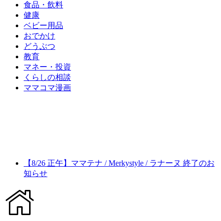
食品・飲料
健康
ベビー用品
おでかけ
どうぶつ
教育
マネー・投資
くらしの相談
ママコマ漫画
【8/26 正午】ママテナ / Merkystyle / ラナーヌ 終了のお
知らせ