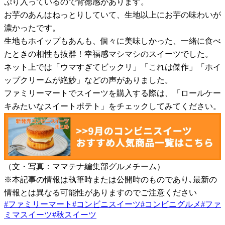
ぷり入っているので背徳感があります。
お芋のあんはねっとりしていて、生地以上にお芋の味わいが
濃かったです。
生地もホイップもあんも、個々に美味しかった、一緒に食べ
たときの相性も抜群！幸福感マシマシのスイーツでした。
ネット上では「ウマすぎてビックリ」「これは傑作」「ホイ
ップクリームが絶妙」などの声がありました。
ファミリーマートでスイーツを購入する際は、「ロールケー
キみたいなスイートポテト」をチェックしてみてください。
（文・写真：ママテナ編集部グルメチーム）
※本記事の情報は執筆時または公開時のものであり､最新の
情報とは異なる可能性がありますのでご注意ください
#
ファミリーマート
#
コンビニスイーツ
#
コンビニグルメ
#
ファ
ミマスイーツ
#
秋スイーツ