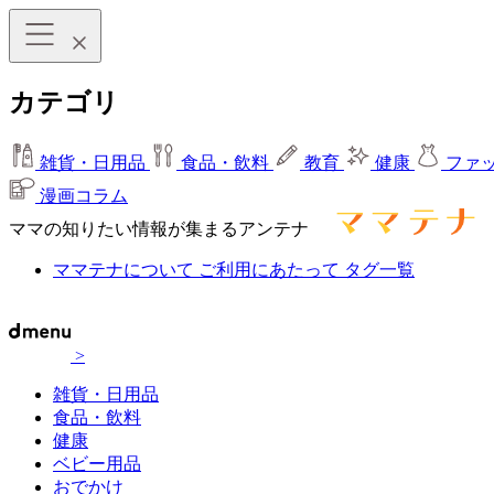
カテゴリ
雑貨・日用品
食品・飲料
教育
健康
ファ
漫画コラム
ママの知りたい情報が集まるアンテナ
ママテナについて
ご利用にあたって
タグ一覧
>
雑貨・日用品
食品・飲料
健康
ベビー用品
おでかけ