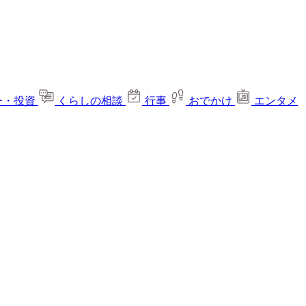
ー・投資
くらしの相談
行事
おでかけ
エンタメ