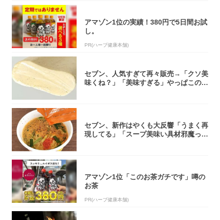
アマゾン1位の実績！380円で5日間お試
し。
PR(ハーブ健康本舗)
セブン、人気すぎて再々販売→「クソ美
味くね？」「美味すぎる」やっぱこのク
オリティ...
セブン、新作はやくも大反響「うまく再
現してる」「スープ美味い具材邪魔って
くらい美...
アマゾン1位「このお茶ガチです」噂の
お茶
PR(ハーブ健康本舗)