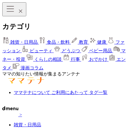
カテゴリ
雑貨・日用品
食品・飲料
教育
健康
ファ
ッション
ビューティ
どうぶつ
ベビー用品
マ
ネー・投資
くらしの相談
行事
おでかけ
エン
タメ
漫画コラム
ママの知りたい情報が集まるアンテナ
ママテナについて
ご利用にあたって
タグ一覧
>
雑貨・日用品