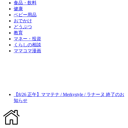
食品・飲料
健康
ベビー用品
おでかけ
どうぶつ
教育
マネー・投資
くらしの相談
ママコマ漫画
【8/26 正午】ママテナ / Merkystyle / ラナーヌ 終了のお
知らせ