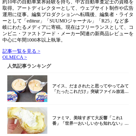
約10年の自動車業界経験を持ち、中古自動車査定士の資格を
取得。アートディレクターとして、ウェブサイト制作や広告
運用に従事。編集プロダクションへ転職後、編集者・ライタ
ーとして「editeur」「SUUMOジャーナル」「R25」など多
岐にわたるメディアに寄稿。現在はフリーランスとして、コ
ンビニ・ファストフード・メーカー関連の新商品レビューを
中心に年間1000本以上執筆。
記事一覧を見る >
OLMECA >
人気記事ランキング
アイス、だまされたと思ってやってみて
「たったこれだけ」突破ファイル放送で
大注目！...
ファミマ、美味すぎて大反響「これ1
番」「世界一おいしいかも知れない」
「飲めそう」