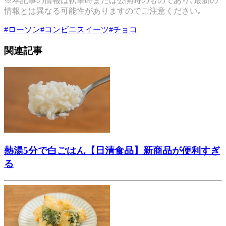
※本記事の情報は執筆時または公開時のものであり､最新の
情報とは異なる可能性がありますのでご注意ください｡
#
ローソン
#
コンビニスイーツ
#
チョコ
関連記事
熱湯5分で白ごはん【日清食品】新商品が便利すぎ
る