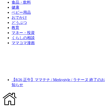
食品・飲料
健康
ベビー用品
おでかけ
どうぶつ
教育
マネー・投資
くらしの相談
ママコマ漫画
【8/26 正午】ママテナ / Merkystyle / ラナーヌ 終了のお
知らせ