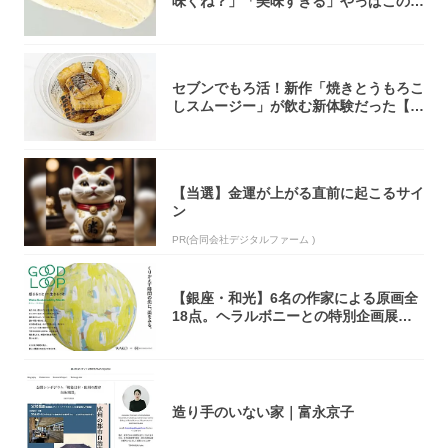
味くね？」「美味すぎる」やっぱこのク
オリティ...
セブンでもろ活！新作「焼きとうもろこ
しスムージー」が飲む新体験だった【東
京の一部...
【当選】金運が上がる直前に起こるサイ
ン
PR(合同会社デジタルファーム )
【銀座・和光】6名の作家による原画全
18点。ヘラルボニーとの特別企画展「G
OOD...
造り手のいない家｜富永京子