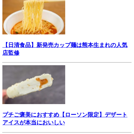
【日清食品】新発売カップ麺は熊本生まれの人気
店監修
プチご褒美におすすめ【ローソン限定】デザート
アイスが本当においしい