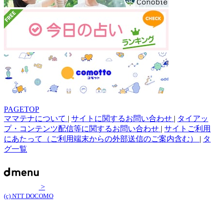
PAGETOP
ママテナについて
|
サイトに関するお問い合わせ
|
タイアッ
プ・コンテンツ配信等に関するお問い合わせ
|
サイトご利用
にあたって（ご利用端末からの外部送信のご案内含む）
|
タ
グ一覧
>
(c) NTT DOCOMO