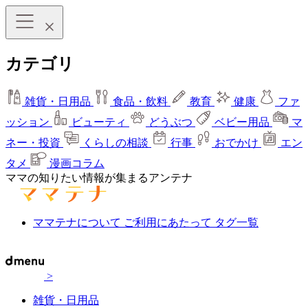
カテゴリ
雑貨・日用品
食品・飲料
教育
健康
ファ
ッション
ビューティ
どうぶつ
ベビー用品
マ
ネー・投資
くらしの相談
行事
おでかけ
エン
タメ
漫画コラム
ママの知りたい情報が集まるアンテナ
ママテナについて
ご利用にあたって
タグ一覧
>
雑貨・日用品