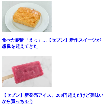
食べた瞬間「えっ」…【セブン】新作スイーツが
想像を超えてきた
【セブン】新発売アイス、200円超えだけど美味い
から買っちゃう