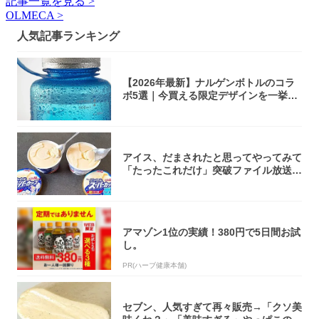
記事一覧を見る >
OLMECA >
人気記事ランキング
【2026年最新】ナルゲンボトルのコラ
ボ5選｜今買える限定デザインを一挙紹
介！
アイス、だまされたと思ってやってみて
「たったこれだけ」突破ファイル放送で
大注目！...
アマゾン1位の実績！380円で5日間お試
し。
PR(ハーブ健康本舗)
セブン、人気すぎて再々販売→「クソ美