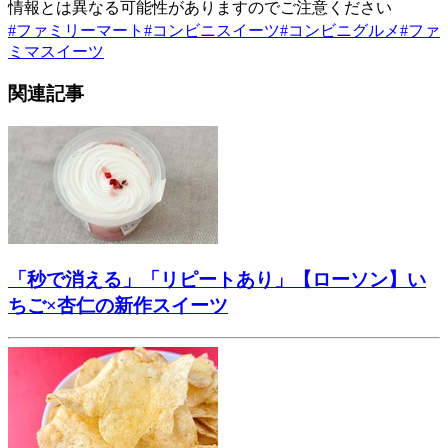
情報とは異なる可能性がありますのでご注意ください
#
ファミリーマート
#
コンビニスイーツ
#
コンビニグルメ
#
ファ
ミマスイーツ
関連記事
「秒で消える」「リピートあり」【ローソン】い
ちご×杏仁の新作スイーツ