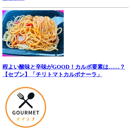
程よい酸味と辛味がGOOD！カルボ要素は……？
【セブン】「チリトマトカルボナーラ」