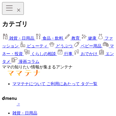
カテゴリ
雑貨・日用品
食品・飲料
教育
健康
ファ
ッション
ビューティ
どうぶつ
ベビー用品
マ
ネー・投資
くらしの相談
行事
おでかけ
エン
タメ
漫画コラム
ママの知りたい情報が集まるアンテナ
ママテナについて
ご利用にあたって
タグ一覧
>
雑貨・日用品