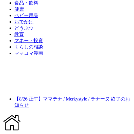
食品・飲料
健康
ベビー用品
おでかけ
どうぶつ
教育
マネー・投資
くらしの相談
ママコマ漫画
【8/26 正午】ママテナ / Merkystyle / ラナーヌ 終了のお
知らせ