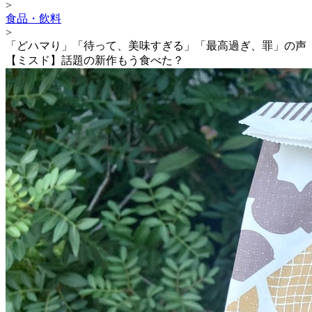
>
食品・飲料
>
「どハマり」「待って、美味すぎる」「最高過ぎ、罪」の声
【ミスド】話題の新作もう食べた？