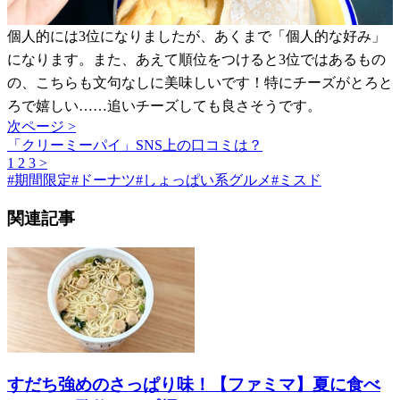
個人的には3位になりましたが、あくまで「個人的な好み」
になります。また、あえて順位をつけると3位ではあるもの
の、こちらも文句なしに美味しいです！特にチーズがとろと
ろで嬉しい……追いチーズしても良さそうです。
次ページ >
「クリーミーパイ」SNS上の口コミは？
1
2
3
>
#
期間限定
#
ドーナツ
#
しょっぱい系グルメ
#
ミスド
関連記事
すだち強めのさっぱり味！【ファミマ】夏に食べ