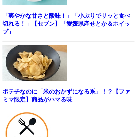
「爽やかな甘さと酸味！」「小ぶりでサッと食べ
切れる！」【セブン】「愛媛県産せとか＆ホイッ
プ」
ポテチなのに「米のおかずになる系」！？【ファ
ミマ限定】商品がハマる味