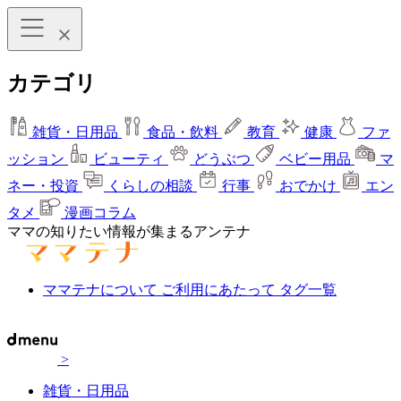
カテゴリ
雑貨・日用品
食品・飲料
教育
健康
ファ
ッション
ビューティ
どうぶつ
ベビー用品
マ
ネー・投資
くらしの相談
行事
おでかけ
エン
タメ
漫画コラム
ママの知りたい情報が集まるアンテナ
ママテナについて
ご利用にあたって
タグ一覧
>
雑貨・日用品