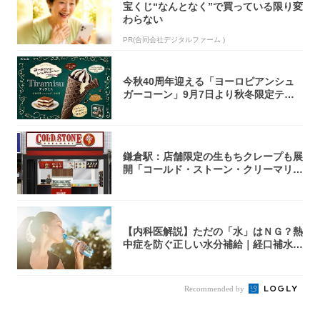
宝くじ“なんとなく”で買っている限り変
わらない
PR(合同会社デジタルファーム )
今秋40周年迎える「ヨーロピアンシュ
ガーコーン」9月7日より秋冬限定ティ
ラミス味...
鎌倉駅：店舗限定の生もちクレープも展
開「コールド・ストーン・クリーマリ
ー」新店舗...
【内科医解説】ただの「水」はＮＧ？熱
中症を防ぐ正しい水分補給｜経口補水
液・スポド...
Recommended by