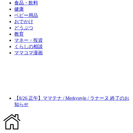
食品・飲料
健康
ベビー用品
おでかけ
どうぶつ
教育
マネー・投資
くらしの相談
ママコマ漫画
【8/26 正午】ママテナ / Merkystyle / ラナーヌ 終了のお
知らせ