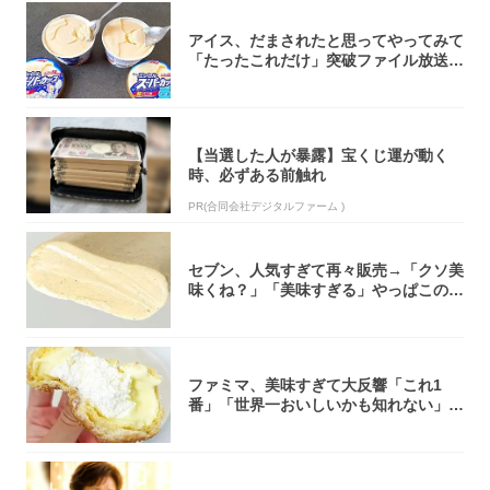
アイス、だまされたと思ってやってみて
「たったこれだけ」突破ファイル放送で
大注目！...
【当選した人が暴露】宝くじ運が動く
時、必ずある前触れ
PR(合同会社デジタルファーム )
セブン、人気すぎて再々販売→「クソ美
味くね？」「美味すぎる」やっぱこのク
オリティ...
ファミマ、美味すぎて大反響「これ1
番」「世界一おいしいかも知れない」
「飲めそう」