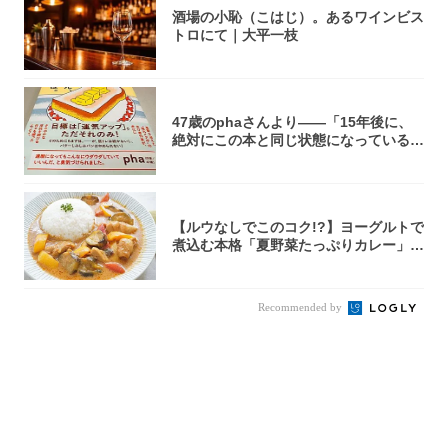
酒場の小恥（こはじ）。あるワインビス
トロにて｜大平一枝
47歳のphaさんより――「15年後に、
絶対にこの本と同じ状態になっている自
信が...
【ルウなしでこのコク!?】ヨーグルトで
煮込む本格「夏野菜たっぷりカレー」作
ってみ...
Recommended by