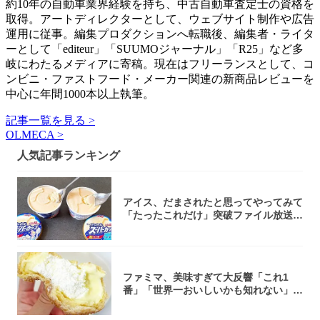
約10年の自動車業界経験を持ち、中古自動車査定士の資格を
取得。アートディレクターとして、ウェブサイト制作や広告
運用に従事。編集プロダクションへ転職後、編集者・ライタ
ーとして「editeur」「SUUMOジャーナル」「R25」など多
岐にわたるメディアに寄稿。現在はフリーランスとして、コ
ンビニ・ファストフード・メーカー関連の新商品レビューを
中心に年間1000本以上執筆。
記事一覧を見る >
OLMECA >
人気記事ランキング
アイス、だまされたと思ってやってみて
「たったこれだけ」突破ファイル放送で
大注目！...
ファミマ、美味すぎて大反響「これ1
番」「世界一おいしいかも知れない」
「飲めそう」