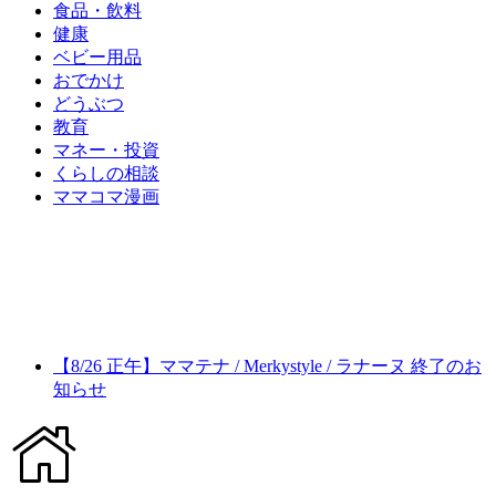
食品・飲料
健康
ベビー用品
おでかけ
どうぶつ
教育
マネー・投資
くらしの相談
ママコマ漫画
【8/26 正午】ママテナ / Merkystyle / ラナーヌ 終了のお
知らせ