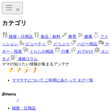
カテゴリ
雑貨・日用品
食品・飲料
教育
健康
ファ
ッション
ビューティ
どうぶつ
ベビー用品
マ
ネー・投資
くらしの相談
行事
おでかけ
エン
タメ
漫画コラム
ママの知りたい情報が集まるアンテナ
ママテナについて
ご利用にあたって
タグ一覧
>
雑貨・日用品