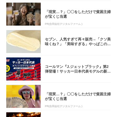
「現実…？」〇〇をしただけで貧困主婦
が宝くじ当選
PR(合同会社デジタルファーム )
セブン、人気すぎて再々販売→「クソ美
味くね？」「美味すぎる」やっぱこのク
オリティ...
コールマン『J.ジェットブラック』第2
弾登場！サッカー日本代表モデルの新作
5アイ...
「現実…？」〇〇をしただけで貧困主婦
が宝くじ当選
PR(合同会社デジタルファーム )