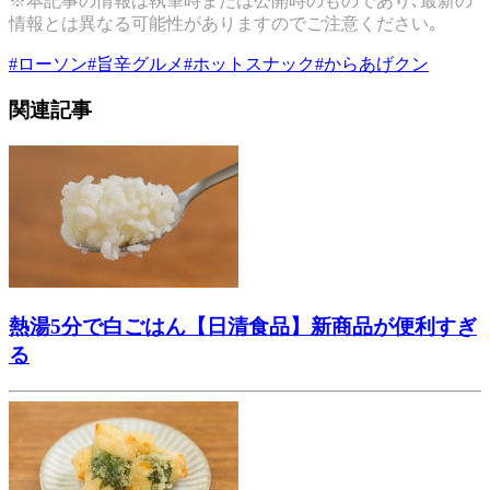
※本記事の情報は執筆時または公開時のものであり､最新の
情報とは異なる可能性がありますのでご注意ください｡
#
ローソン
#
旨辛グルメ
#
ホットスナック
#
からあげクン
関連記事
熱湯5分で白ごはん【日清食品】新商品が便利すぎ
る