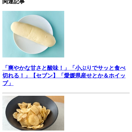
関連記事
「爽やかな甘さと酸味！」「小ぶりでサッと食べ
切れる！」【セブン】「愛媛県産せとか＆ホイッ
プ」