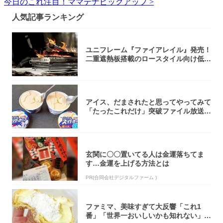
今日のこれ注目！ママテナピックアップ >
人気記事ランキング
ユニフレーム『ファイアレイル』発売！
二重遮熱板搭載のロースタイル向け低型
焚き火台
アイス、だまされたと思ってやってみて
「たったこれだけ」突破ファイル放送で
大注目！...
玄関に〇〇置いてる人は金運落ちてま
す…金運を上げる方法とは
PR(合同会社デジタルファーム )
ファミマ、美味すぎて大反響「これ1
番」「世界一おいしいかも知れない」