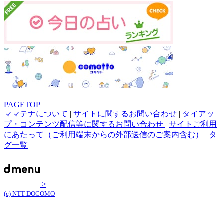
PAGETOP
ママテナについて
|
サイトに関するお問い合わせ
|
タイアッ
プ・コンテンツ配信等に関するお問い合わせ
|
サイトご利用
にあたって（ご利用端末からの外部送信のご案内含む）
|
タ
グ一覧
>
(c) NTT DOCOMO