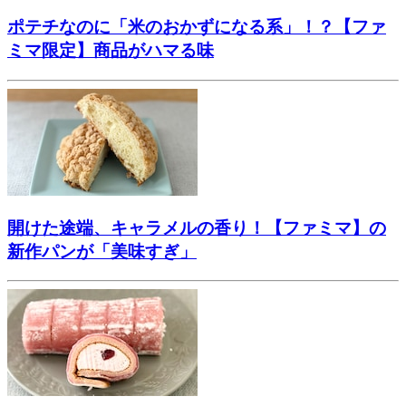
ポテチなのに「米のおかずになる系」！？【ファ
ミマ限定】商品がハマる味
開けた途端、キャラメルの香り！【ファミマ】の
新作パンが「美味すぎ」