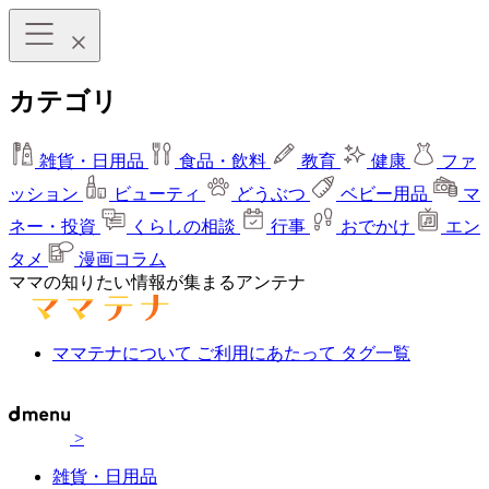
カテゴリ
雑貨・日用品
食品・飲料
教育
健康
ファ
ッション
ビューティ
どうぶつ
ベビー用品
マ
ネー・投資
くらしの相談
行事
おでかけ
エン
タメ
漫画コラム
ママの知りたい情報が集まるアンテナ
ママテナについて
ご利用にあたって
タグ一覧
>
雑貨・日用品