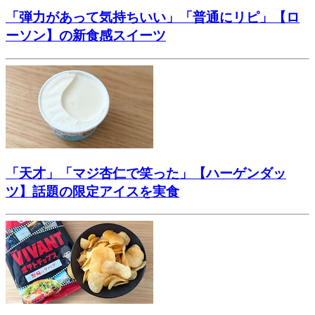
「弾力があって気持ちいい」「普通にリピ」【ロ
ーソン】の新食感スイーツ
「天才」「マジ杏仁で笑った」【ハーゲンダッ
ツ】話題の限定アイスを実食