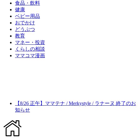
食品・飲料
健康
ベビー用品
おでかけ
どうぶつ
教育
マネー・投資
くらしの相談
ママコマ漫画
【8/26 正午】ママテナ / Merkystyle / ラナーヌ 終了のお
知らせ