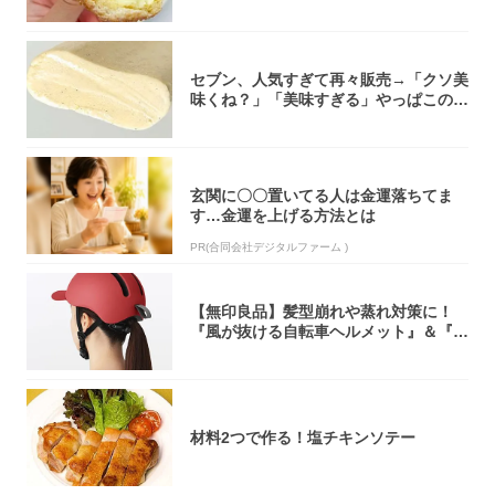
「飲めそう」
セブン、人気すぎて再々販売→「クソ美
味くね？」「美味すぎる」やっぱこのク
オリティ...
玄関に〇〇置いてる人は金運落ちてま
す…金運を上げる方法とは
PR(合同会社デジタルファーム )
【無印良品】髪型崩れや蒸れ対策に！
『風が抜ける自転車ヘルメット』＆『2
0型自転車...
材料2つで作る！塩チキンソテー