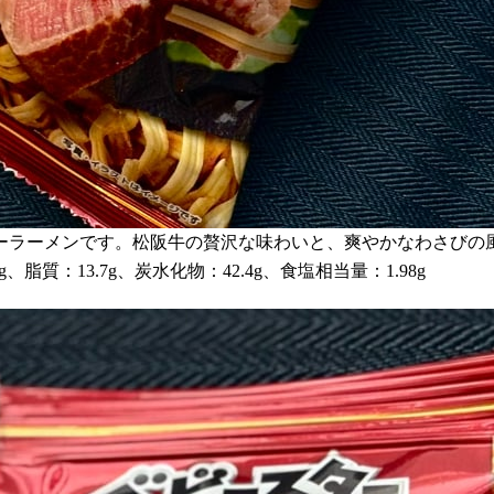
ーラーメンです。松阪牛の贅沢な味わいと、爽やかなわさびの
、脂質：13.7g、炭水化物：42.4g、食塩相当量：1.98g