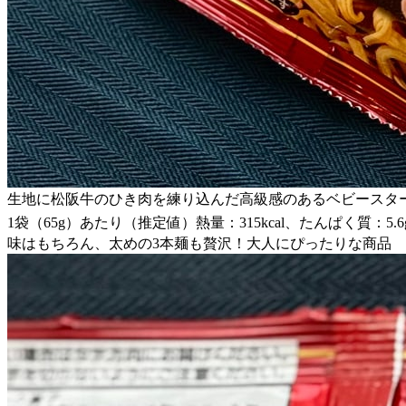
生地に松阪牛のひき肉を練り込んだ高級感のあるベビースタ
1袋（65g）あたり（推定値）熱量：315kcal、たんぱく質：5.6g
味はもちろん、太めの3本麺も贅沢！大人にぴったりな商品