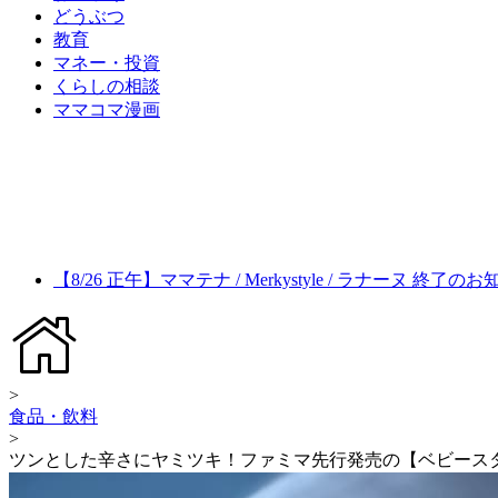
どうぶつ
教育
マネー・投資
くらしの相談
ママコマ漫画
【8/26 正午】ママテナ / Merkystyle / ラナーヌ 終了の
>
食品・飲料
>
ツンとした辛さにヤミツキ！ファミマ先行発売の【ベビース