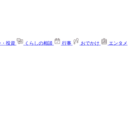
ー・投資
くらしの相談
行事
おでかけ
エンタメ