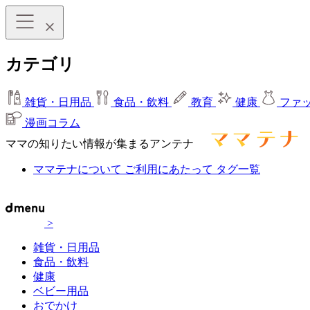
カテゴリ
雑貨・日用品
食品・飲料
教育
健康
ファ
漫画コラム
ママの知りたい情報が集まるアンテナ
ママテナについて
ご利用にあたって
タグ一覧
>
雑貨・日用品
食品・飲料
健康
ベビー用品
おでかけ