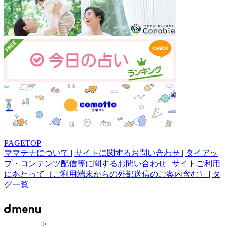
PAGETOP
ママテナについて
|
サイトに関するお問い合わせ
|
タイアッ
プ・コンテンツ配信等に関するお問い合わせ
|
サイトご利用
にあたって（ご利用端末からの外部送信のご案内含む）
|
タ
グ一覧
>