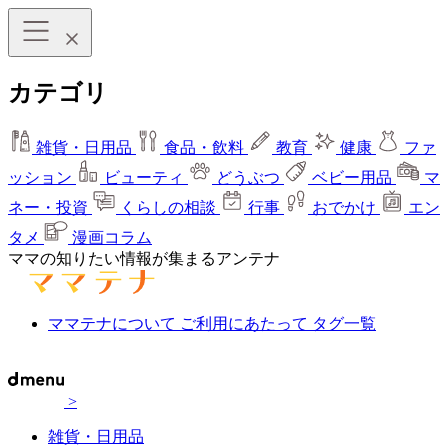
カテゴリ
雑貨・日用品
食品・飲料
教育
健康
ファ
ッション
ビューティ
どうぶつ
ベビー用品
マ
ネー・投資
くらしの相談
行事
おでかけ
エン
タメ
漫画コラム
ママの知りたい情報が集まるアンテナ
ママテナについて
ご利用にあたって
タグ一覧
>
雑貨・日用品