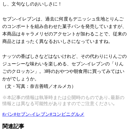
し、文句なしのおいしさに！
セブン-イレブンは、過去に何度もデニッシュ生地とりんご
のコンポートを組み合わせた菓子パンを発売していますが、
本商品はキャラメリゼのアクセントが加わることで、従来の
商品とはまったく異なるおいしさになっていますね。
ナッツの香ばしさなどはないけれど、その代わりにりんごの
ジューシーな味わいを楽しめる、セブン-イレブンの「りん
ごのクロッカン」。3時のおやつや朝食用に買ってみてはい
かがでしょうか。
（文・写真：奈古善晴／オルメカ）
※本記事の情報は執筆時または公開時のものであり､最新の
情報とは異なる可能性がありますのでご注意ください｡
#
パン
#
セブン-イレブン
#
コンビニグルメ
関連記事