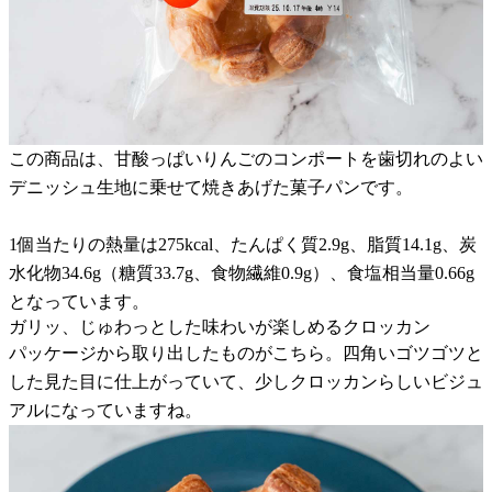
この商品は、甘酸っぱいりんごのコンポートを歯切れのよい
デニッシュ生地に乗せて焼きあげた菓子パンです。
1個当たりの熱量は275kcal、たんぱく質2.9g、脂質14.1g、炭
水化物34.6g（糖質33.7g、食物繊維0.9g）、食塩相当量0.66g
となっています。
ガリッ、じゅわっとした味わいが楽しめるクロッカン
パッケージから取り出したものがこちら。四角いゴツゴツと
した見た目に仕上がっていて、少しクロッカンらしいビジュ
アルになっていますね。