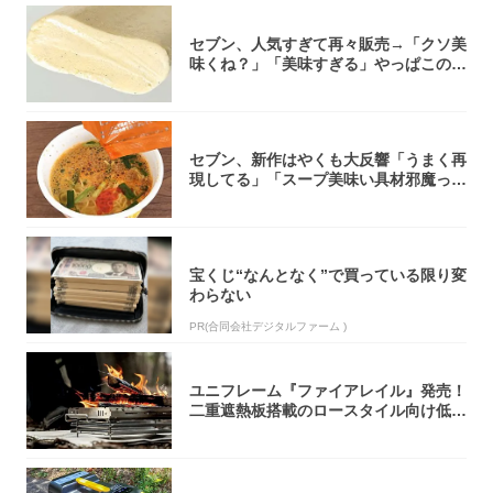
セブン、人気すぎて再々販売→「クソ美
味くね？」「美味すぎる」やっぱこのク
オリティ...
セブン、新作はやくも大反響「うまく再
現してる」「スープ美味い具材邪魔って
くらい美...
宝くじ“なんとなく”で買っている限り変
わらない
PR(合同会社デジタルファーム )
ユニフレーム『ファイアレイル』発売！
二重遮熱板搭載のロースタイル向け低型
焚き火台