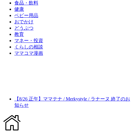
食品・飲料
健康
ベビー用品
おでかけ
どうぶつ
教育
マネー・投資
くらしの相談
ママコマ漫画
【8/26 正午】ママテナ / Merkystyle / ラナーヌ 終了のお
知らせ