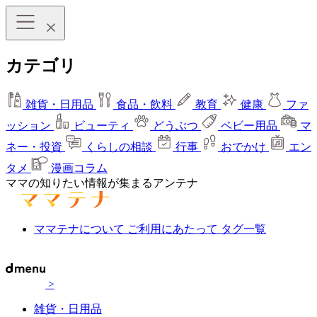
カテゴリ
雑貨・日用品
食品・飲料
教育
健康
ファ
ッション
ビューティ
どうぶつ
ベビー用品
マ
ネー・投資
くらしの相談
行事
おでかけ
エン
タメ
漫画コラム
ママの知りたい情報が集まるアンテナ
ママテナについて
ご利用にあたって
タグ一覧
>
雑貨・日用品