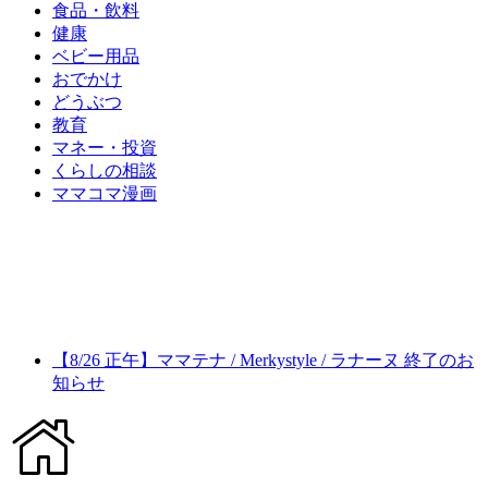
食品・飲料
健康
ベビー用品
おでかけ
どうぶつ
教育
マネー・投資
くらしの相談
ママコマ漫画
【8/26 正午】ママテナ / Merkystyle / ラナーヌ 終了のお
知らせ