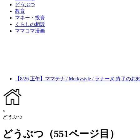
どうぶつ
教育
マネー・投資
くらしの相談
ママコマ漫画
【8/26 正午】ママテナ / Merkystyle / ラナーヌ 終了の
>
どうぶつ
どうぶつ（551ページ目）