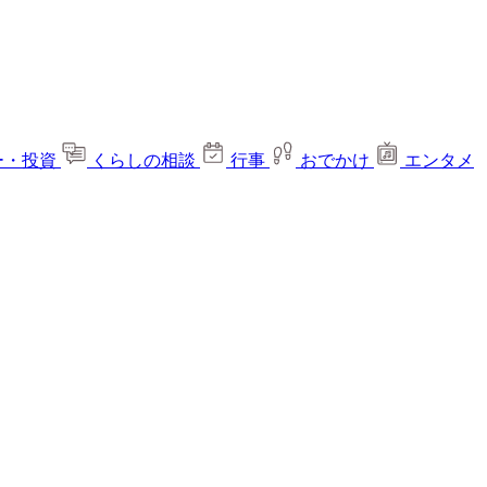
ー・投資
くらしの相談
行事
おでかけ
エンタメ