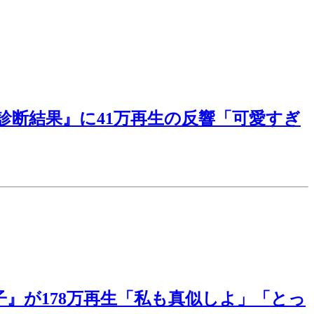
断結果』に41万再生の反響「可愛すぎ
』が178万再生「私も真似しよ」「とっ