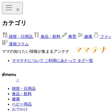
カテゴリ
雑貨・日用品
食品・飲料
教育
健康
ファ
漫画コラム
ママの知りたい情報が集まるアンテナ
ママテナについて
ご利用にあたって
タグ一覧
>
雑貨・日用品
食品・飲料
健康
ベビー用品
おでかけ