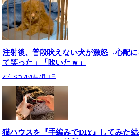
注射後、普段吠えない犬が激怒→心配に
て笑った」「吹いたｗ」
どうぶつ
2026年2月11日
猫ハウスを『手編みでDIY』してみた