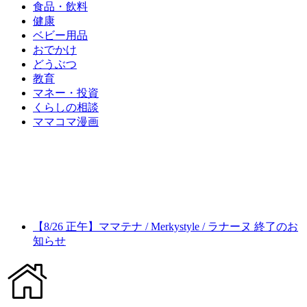
食品・飲料
健康
ベビー用品
おでかけ
どうぶつ
教育
マネー・投資
くらしの相談
ママコマ漫画
【8/26 正午】ママテナ / Merkystyle / ラナーヌ 終了のお
知らせ