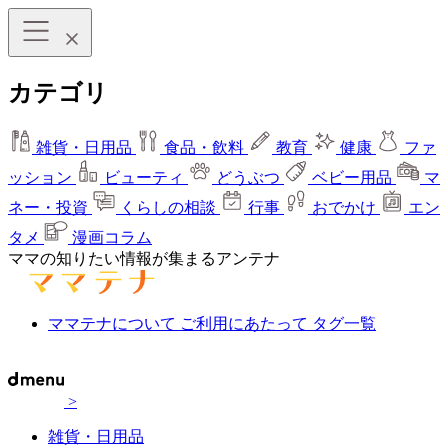
カテゴリ
雑貨・日用品
食品・飲料
教育
健康
ファ
ッション
ビューティ
どうぶつ
ベビー用品
マ
ネー・投資
くらしの相談
行事
おでかけ
エン
タメ
漫画コラム
ママの知りたい情報が集まるアンテナ
ママテナについて
ご利用にあたって
タグ一覧
>
雑貨・日用品