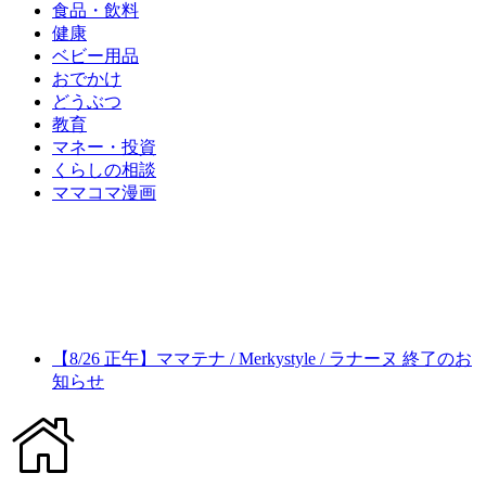
食品・飲料
健康
ベビー用品
おでかけ
どうぶつ
教育
マネー・投資
くらしの相談
ママコマ漫画
【8/26 正午】ママテナ / Merkystyle / ラナーヌ 終了のお
知らせ