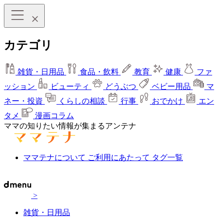
カテゴリ
雑貨・日用品
食品・飲料
教育
健康
ファ
ッション
ビューティ
どうぶつ
ベビー用品
マ
ネー・投資
くらしの相談
行事
おでかけ
エン
タメ
漫画コラム
ママの知りたい情報が集まるアンテナ
ママテナについて
ご利用にあたって
タグ一覧
>
雑貨・日用品