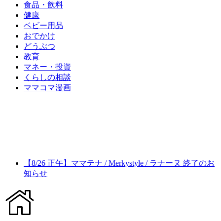
食品・飲料
健康
ベビー用品
おでかけ
どうぶつ
教育
マネー・投資
くらしの相談
ママコマ漫画
【8/26 正午】ママテナ / Merkystyle / ラナーヌ 終了のお
知らせ