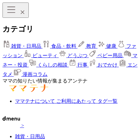
カテゴリ
雑貨・日用品
食品・飲料
教育
健康
ファ
ッション
ビューティ
どうぶつ
ベビー用品
マ
ネー・投資
くらしの相談
行事
おでかけ
エン
タメ
漫画コラム
ママの知りたい情報が集まるアンテナ
ママテナについて
ご利用にあたって
タグ一覧
>
雑貨・日用品