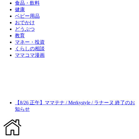
食品・飲料
健康
ベビー用品
おでかけ
どうぶつ
教育
マネー・投資
くらしの相談
ママコマ漫画
【8/26 正午】ママテナ / Merkystyle / ラナーヌ 終了のお
知らせ