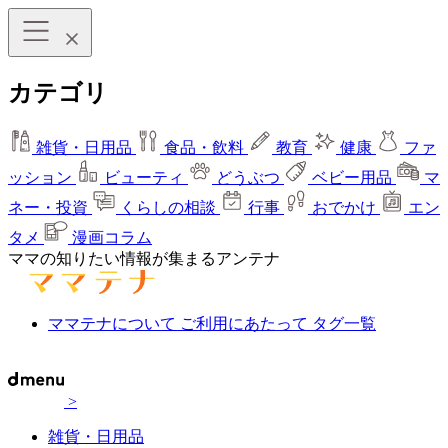
カテゴリ
雑貨・日用品
食品・飲料
教育
健康
ファ
ッション
ビューティ
どうぶつ
ベビー用品
マ
ネー・投資
くらしの相談
行事
おでかけ
エン
タメ
漫画コラム
ママの知りたい情報が集まるアンテナ
ママテナについて
ご利用にあたって
タグ一覧
>
雑貨・日用品