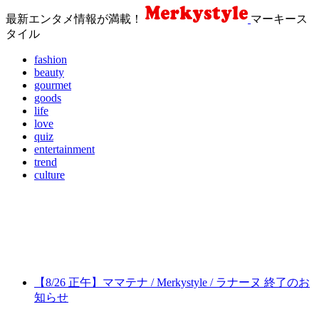
最新エンタメ情報が満載！
マーキース
タイル
fashion
beauty
gourmet
goods
life
love
quiz
entertainment
trend
culture
【8/26 正午】ママテナ / Merkystyle / ラナーヌ 終了のお
知らせ