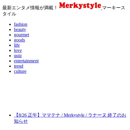
最新エンタメ情報が満載！
マーキース
タイル
fashion
beauty
gourmet
goods
life
love
quiz
entertainment
trend
culture
【8/26 正午】ママテナ / Merkystyle / ラナーヌ 終了のお
知らせ