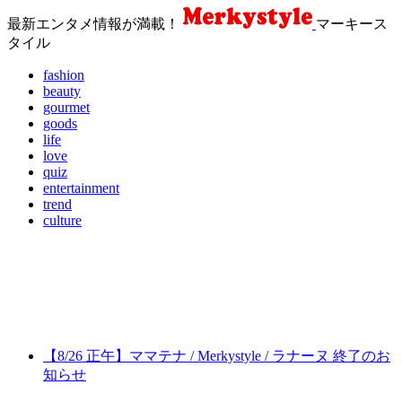
最新エンタメ情報が満載！
マーキース
タイル
fashion
beauty
gourmet
goods
life
love
quiz
entertainment
trend
culture
【8/26 正午】ママテナ / Merkystyle / ラナーヌ 終了のお
知らせ