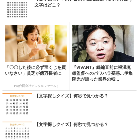
文字はどこ？
「〇〇した後に必ず宝くじを買
『VIVANT』続編直前に福澤克
いなさい」貧乏が億万長者に
雄監督へのパワハラ疑惑…伊集
院光が語った業界の転...
PR(合同会社デジタルファーム )
【文字探しクイズ】何秒で見つかる？
【文字探しクイズ】何秒で見つかる？