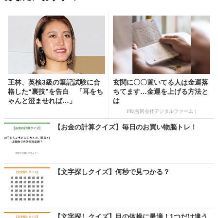
王林、英検3級の筆記試験に合
玄関に〇〇置いてる人は金運落
格した“裏技”を告白 「耳をち
ちてます…金運を上げる方法と
ゃんと澄ませれば…」
は
PR(合同会社デジタルファーム )
【お金の計算クイズ】毎日のお買い物脳トレ！
【文字探しクイズ】何秒で見つかる？
【文字探しクイズ】目の体操に最適！1つだけ違う