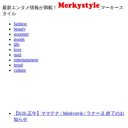
最新エンタメ情報が満載！
マーキース
タイル
fashion
beauty
gourmet
goods
life
love
quiz
entertainment
trend
culture
【8/26 正午】ママテナ / Merkystyle / ラナーヌ 終了のお
知らせ