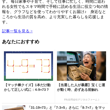
す。 毎日家事や子育て、そして仕事に忙しく、時間に追わ
れる女性でもスキマ時間で手軽に読める生活に役立つ旬の情
報を、グラフなどを使ってわかりやすくお届け♪ 身近なと
ころから生活の質を高め、より充実した暮らしを応援しま
す。
記事一覧を見る >
あなたにおすすめ
【マッチ棒クイズ】1本だけ動
【当選した人が暴露】宝くじ運
かして正しい式に：4-9=73？
が動く時、必ずある前触れ
PR(合同会社デジタルファーム )
「31-19=73」と「7-3=5」さらに「8-7=7」をマッ