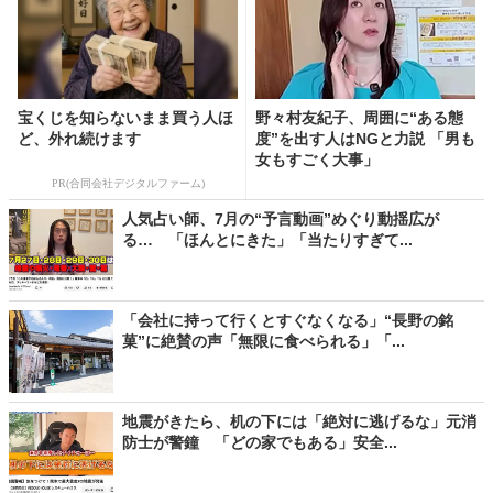
宝くじを知らないまま買う人ほ
野々村友紀子、周囲に“ある態
ど、外れ続けます
度”を出す人はNGと力説 「男も
女もすごく大事」
PR(合同会社デジタルファーム)
人気占い師、7月の“予言動画”めぐり動揺広が
る… 「ほんとにきた」「当たりすぎて...
「会社に持って行くとすぐなくなる」“長野の銘
菓”に絶賛の声「無限に食べられる」「...
地震がきたら、机の下には「絶対に逃げるな」元消
防士が警鐘 「どの家でもある」安全...