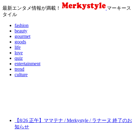
最新エンタメ情報が満載！
マーキース
タイル
fashion
beauty
gourmet
goods
life
love
quiz
entertainment
trend
culture
【8/26 正午】ママテナ / Merkystyle / ラナーヌ 終了のお
知らせ