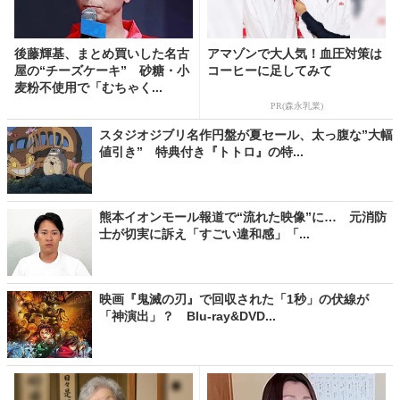
後藤輝基、まとめ買いした名古
アマゾンで大人気！血圧対策は
屋の“チーズケーキ” 砂糖・小
コーヒーに足してみて
麦粉不使用で「むちゃく...
PR(森永乳業)
スタジオジブリ名作円盤が夏セール、太っ腹な”大幅
値引き” 特典付き『トトロ』の特...
熊本イオンモール報道で“流れた映像”に… 元消防
士が切実に訴え「すごい違和感」「...
映画『鬼滅の刃』で回収された「1秒」の伏線が
「神演出」？ Blu-ray&DVD...