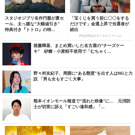
スタジオジブリ名作円盤が夏セ
「宝くじを買う前に〇〇をする
ール、太っ腹な”大幅値引き”
だけです」金運上昇で当選者が
特典付き『トトロ』の特...
続出
PR(合同会社デジタルファーム)
後藤輝基、まとめ買いした名古屋の“チーズケー
キ” 砂糖・小麦粉不使用で「むちゃく...
野々村友紀子、周囲に“ある態度”を出す人はNGと力
説 「男も女もすごく大事」
熊本イオンモール報道で“流れた映像”に… 元消防
士が切実に訴え「すごい違和感」「...