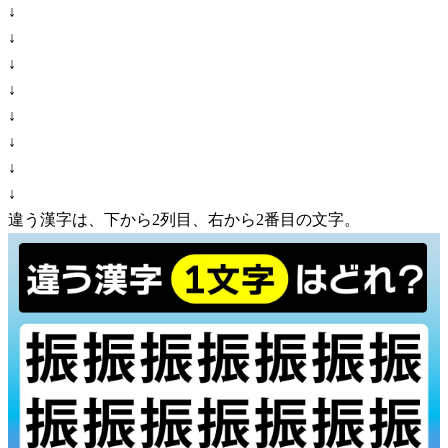
↓
↓
↓
↓
↓
↓
↓
↓
違う漢字は、下から2列目、右から2番目の文字。