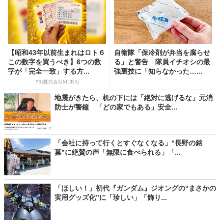
【昭和43年以前生まれはロト６
自衛隊「保冷剤が弁当を腐らせ
この数字を買うべき】6つの数
る」と警告 隊員イチオシの最
字が「完全一致」する方...
強裏技に「知らなかった…...
PR(株式会社MURA)
地震がきたら、机の下には「絶対に逃げるな」元消
防士が警鐘 「どの家でもある」安全...
「会社に持って行くとすぐなくなる」“長野の銘
菓”に絶賛の声「無限に食べられる」「...
「ほしい！」初代『ガンダム』ジオングの“まさかの
実用グッズ化”に「珍しい」「飾り...