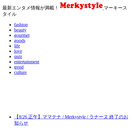
最新エンタメ情報が満載！
マーキース
タイル
fashion
beauty
gourmet
goods
life
love
quiz
entertainment
trend
culture
【8/26 正午】ママテナ / Merkystyle / ラナーヌ 終了のお
知らせ